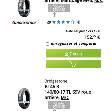
arrière, Marquage M+S,
M/C
(4)
Liste des prix *
219,50 €
27
152,
€
enregistrer et comparer
Détails
Bridgestone
BT46 R
140/80-17
TL
69V roue
arrière,
M/C