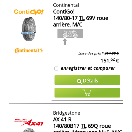
Continental
ContiGo!
140/80-17
TL
69V roue
arrière,
M/C
Liste des prix *
214,00 €
62
151,
€
enregistrer et comparer
Détails
Bridgestone
AX 41 R
140/80B17
TL
69Q roue