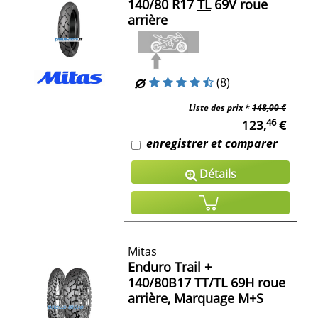
140/80 R17
TL
69V roue
arrière
(8)
Liste des prix *
148,00 €
46
123,
€
enregistrer et comparer
Détails
Mitas
Enduro Trail +
140/80B17 TT/TL 69H roue
arrière, Marquage M+S