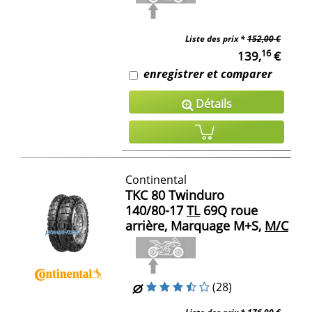
Liste des prix *
152,00 €
16
139,
€
enregistrer et comparer
Détails
Continental
TKC 80 Twinduro
140/80-17
TL
69Q roue
arrière, Marquage M+S,
M/C
(28)