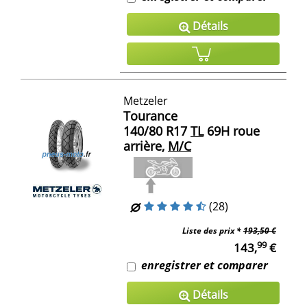
Détails
Metzeler
Tourance
140/80 R17
TL
69H roue
arrière,
M/C
(28)
Liste des prix *
193,50 €
99
143,
€
enregistrer et comparer
Détails