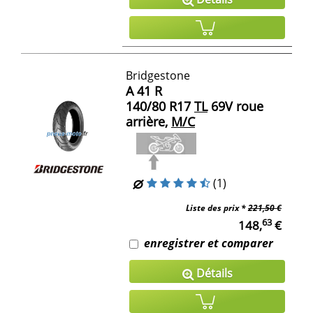
Bridgestone
A 41 R
140/80 R17
TL
69V roue
arrière,
M/C
(1)
Liste des prix *
221,50 €
63
148,
€
enregistrer et comparer
Détails