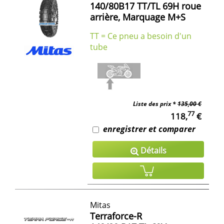
140/80B17 TT/TL 69H roue
arrière, Marquage M+S
TT = Ce pneu a besoin d'un
tube
Liste des prix *
135,00 €
77
118,
€
enregistrer et comparer
Détails
Mitas
Terraforce-R