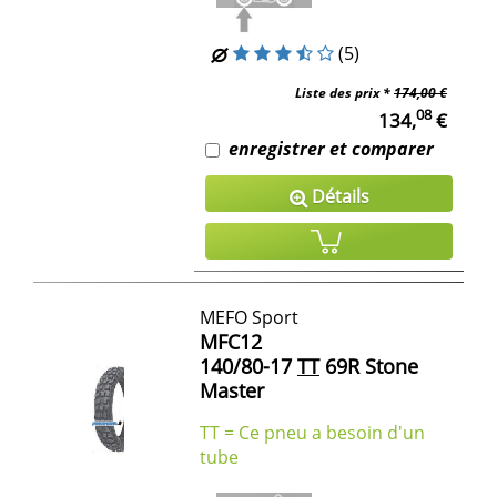
(5)
Liste des prix *
174,00 €
08
134,
€
enregistrer et comparer
Détails
MEFO Sport
MFC12
140/80-17
TT
69R Stone
Master
TT = Ce pneu a besoin d'un
tube