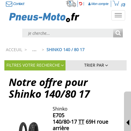
Contact
Mon compte
(0)
Toggl
navig
...
ACCEUIL
>
>
SHINKO 140 / 80 17
FILTRES VOTRE RECHERCHE
TRIER PAR
Notre offre pour
Shinko
140/80
17
Shinko
E705
140/80-17
TT
69H roue
arrière