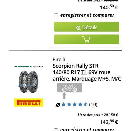
Liste des prix *
176,00 €
50
140,
€
enregistrer et comparer
Détails
Pirelli
Scorpion Rally STR
140/80 R17
TL
69V roue
arrière, Marquage M+S,
M/C
(10)
Liste des prix *
201,50 €
86
142,
€
enregistrer et comparer