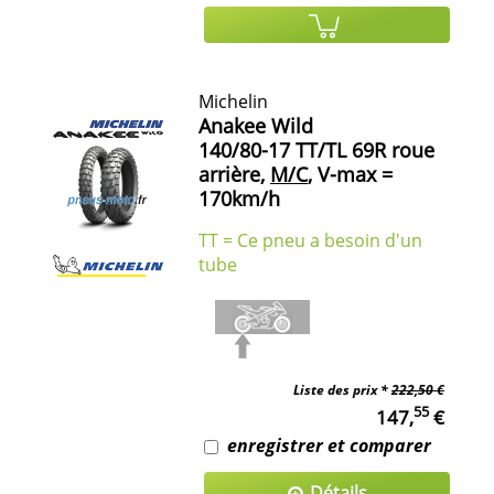
Michelin
Anakee Wild
140/80-17 TT/TL 69R roue
arrière,
M/C
, V-max =
170km/h
TT = Ce pneu a besoin d'un
tube
Liste des prix *
222,50 €
55
147,
€
enregistrer et comparer
Détails