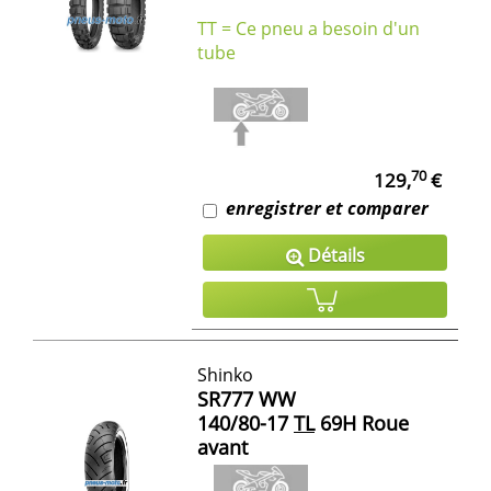
TT = Ce pneu a besoin d'un
tube
70
129,
€
enregistrer et comparer
Détails
Shinko
SR777 WW
140/80-17
TL
69H Roue
avant