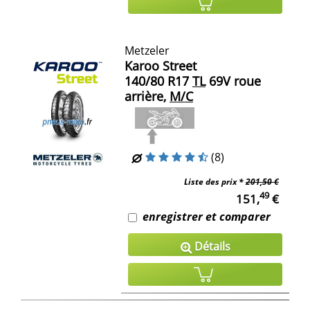
Metzeler
Karoo Street
140/80 R17
TL
69V roue
arrière,
M/C
(8)
Liste des prix *
201,50 €
49
151,
€
enregistrer et comparer
Détails