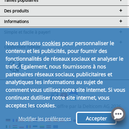
Tailles populaires
Des produits
Informations
Simple et facile à payer!
Nous utilisons
cookies
pour personnaliser le
Conformité Triman
contenu et les publicités, pour fournir des
fonctionnalités de réseaux sociaux et analyser le
trafic. Egalement, nous fournissons à nos
Cliquez ici pour en savoir plus.
partenaires réseaux sociaux, publicitaires et
analytiques les informations au sujet de
comment vous utilisez notre site internet. Si vous
continuez dutiliser notre site internet, vous
acceptez les cookies.
© pneus-moto.fr - une offre par la Delticom AG 2026
Accepter
Modifier les préférences