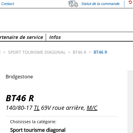
Contact
Statut de la commande
rtenaire de service
Infos
E
>
SPORT TOURISME DIAGONAL
>
BT46 R
>
BT46 R
Bridgestone
BT46 R
140/80-17
TL
69V roue arrière,
M/C
Choisisses la catégorie
:
Sport tourisme diagonal