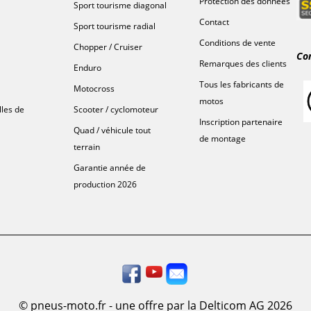
Protection des données
Sport tourisme diagonal
Contact
Sport tourisme radial
Conditions de vente
Chopper / Cruiser
Co
Remarques des clients
Enduro
Tous les fabricants de
Motocross
motos
lles de
Scooter / cyclomoteur
Inscription partenaire
Quad / véhicule tout
de montage
terrain
Garantie année de
production 2026
© pneus-moto.fr - une offre par la Delticom AG 2026