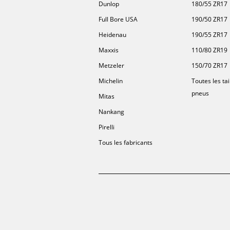
Dunlop
180/55 ZR17
Full Bore USA
190/50 ZR17
Heidenau
190/55 ZR17
Maxxis
110/80 ZR19
Metzeler
150/70 ZR17
Michelin
Toutes les tai
pneus
Mitas
Nankang
Pirelli
Tous les fabricants