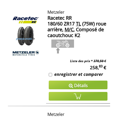
Metzeler
Racetec RR
180/60 ZR17
TL
(75W) roue
arrière,
M/C
, Composé de
caoutchouc K2
Liste des prix *
370,50 €
83
258,
€
enregistrer et comparer
Détails
Metzeler