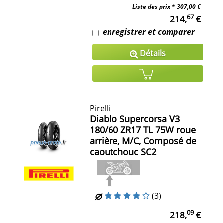
Liste des prix *
307,00 €
67
214,
€
enregistrer et comparer
Détails
Pirelli
Diablo Supercorsa V3
180/60 ZR17
TL
75W roue
arrière,
M/C
, Composé de
caoutchouc SC2
(3)
09
218,
€