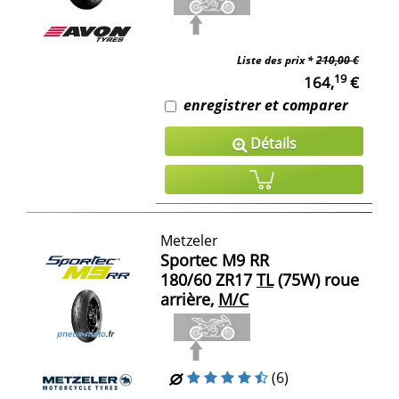
Liste des prix *
210,00 €
19
164,
€
enregistrer et comparer
Détails
Metzeler
Sportec M9 RR
180/60 ZR17
TL
(75W) roue
arrière,
M/C
(6)