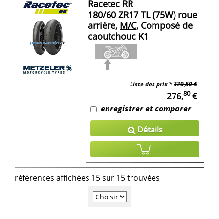
Racetec RR
180/60 ZR17
TL
(75W) roue
arrière,
M/C
, Composé de
caoutchouc K1
Liste des prix *
370,50 €
80
276,
€
enregistrer et comparer
Détails
références affichées 15 sur 15 trouvées