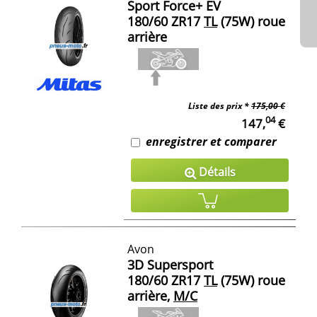
Sport Force+ EV
180/60 ZR17
TL
(75W) roue
arrière
Liste des prix *
175,00 €
04
147,
€
enregistrer et comparer
Détails
Avon
3D Supersport
180/60 ZR17
TL
(75W) roue
arrière,
M/C