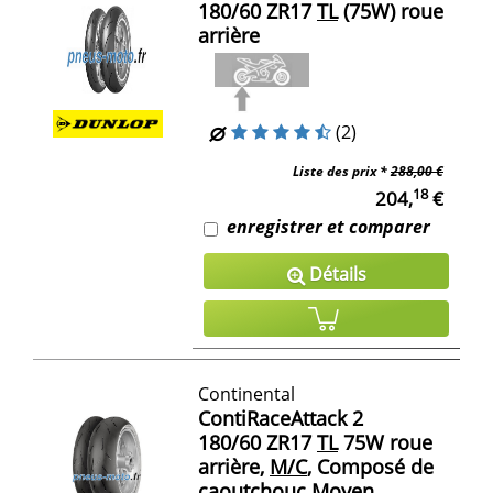
180/60 ZR17
TL
(75W) roue
arrière
(2)
Liste des prix *
288,00 €
18
204,
€
enregistrer et comparer
Détails
Continental
ContiRaceAttack 2
180/60 ZR17
TL
75W roue
arrière,
M/C
, Composé de
caoutchouc Moyen