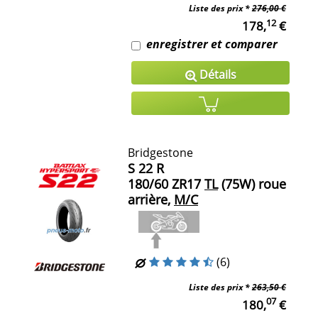
Liste des prix *
276,00 €
12
178,
€
enregistrer et comparer
Détails
Bridgestone
S 22 R
180/60 ZR17
TL
(75W) roue
arrière,
M/C
(6)
Liste des prix *
263,50 €
07
180,
€