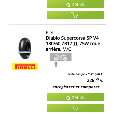
Détails
Pirelli
Diablo Supercorsa SP V4
180/60 ZR17
TL
75W roue
arrière,
M/C
Liste des prix *
313,00 €
79
228,
€
enregistrer et comparer
Détails