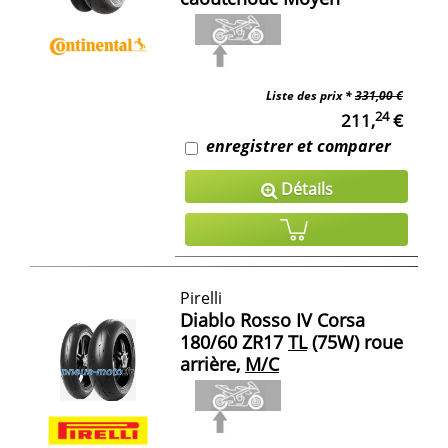
Liste des prix *
331,00 €
24
211,
€
enregistrer et comparer
Détails
Pirelli
Diablo Rosso IV Corsa
180/60 ZR17
TL
(75W) roue
arrière,
M/C