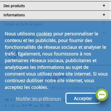
Des produits
Informations
Simple et facile à payer!
Nous utilisons
cookies
pour personnaliser le
Conformité Triman
contenu et les publicités, pour fournir des
fonctionnalités de réseaux sociaux et analyser le
trafic. Egalement, nous fournissons à nos
Cliquez ici pour en savoir plus.
partenaires réseaux sociaux, publicitaires et
analytiques les informations au sujet de
comment vous utilisez notre site internet. Si vous
continuez dutiliser notre site internet, vous
acceptez les cookies.
© pneus-moto.fr - une offre par la Delticom AG 2026
Accepter
Modifier les préférences