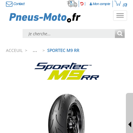
Contact
Mon compte
(0)
Toggl
navig
...
ACCEUIL
>
>
SPORTEC M9 RR