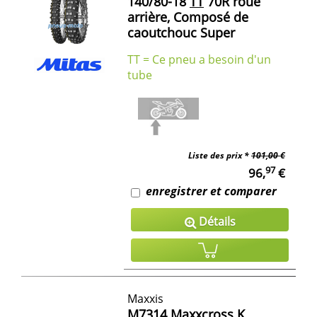
140/80-18
TT
70R roue
arrière, Composé de
caoutchouc Super
TT = Ce pneu a besoin d'un
tube
Liste des prix *
101,00 €
97
96,
€
enregistrer et comparer
Détails
Maxxis
M7314 Maxxcross K