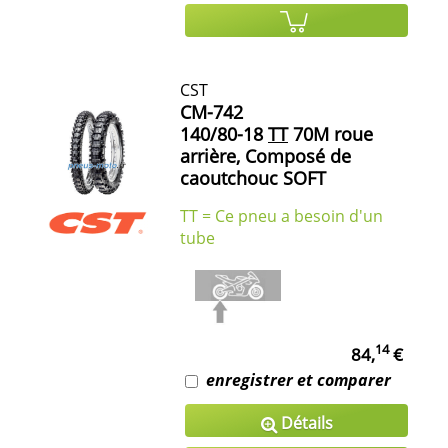
CST
CM-742
140/80-18
TT
70M roue
arrière, Composé de
caoutchouc SOFT
TT = Ce pneu a besoin d'un
tube
14
84,
€
enregistrer et comparer
Détails