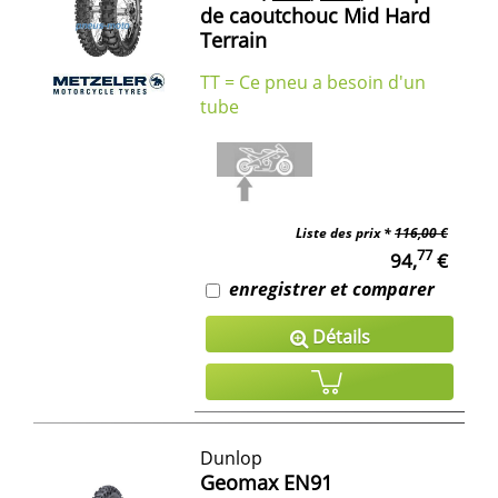
de caoutchouc Mid Hard
Terrain
TT = Ce pneu a besoin d'un
tube
Liste des prix *
116,00 €
77
94,
€
enregistrer et comparer
Détails
Dunlop
Geomax EN91