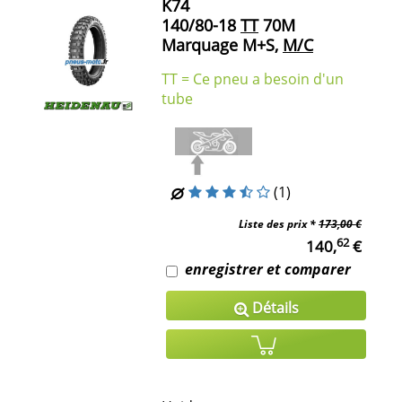
K74
140/80-18
TT
70M
Marquage M+S,
M/C
TT = Ce pneu a besoin d'un
tube
(1)
Liste des prix *
173,00 €
62
140,
€
enregistrer et comparer
Détails