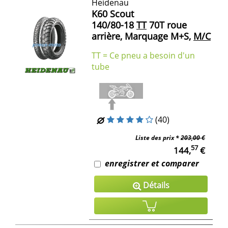
Heidenau
K60 Scout
140/80-18
TT
70T roue
arrière, Marquage M+S,
M/C
TT = Ce pneu a besoin d'un
tube
(40)
Liste des prix *
203,00 €
57
144,
€
enregistrer et comparer
Détails