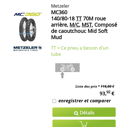
Metzeler
MC360
140/80-18
TT
70M roue
arrière,
M/C
,
MST
, Composé
de caoutchouc Mid Soft
Mud
TT = Ce pneu a besoin d'un
tube
Liste des prix *
116,00 €
92
93,
€
enregistrer et comparer
Détails