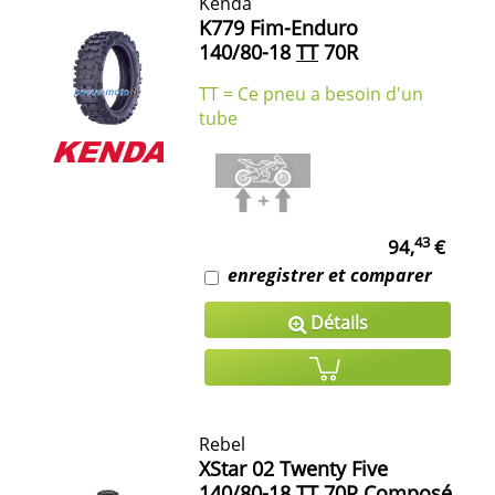
Kenda
K779 Fim-Enduro
140/80-18
TT
70R
TT = Ce pneu a besoin d'un
tube
43
94,
€
enregistrer et comparer
Détails
Rebel
XStar 02 Twenty Five
140/80-18
TT
70P Composé