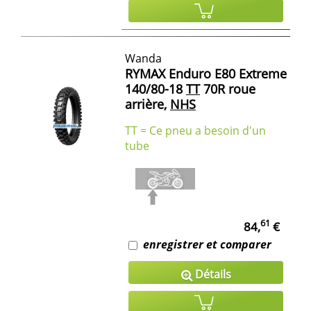
Wanda
RYMAX Enduro E80 Extreme
140/80-18
TT
70R roue
arrière,
NHS
TT = Ce pneu a besoin d'un
tube
61
84,
€
enregistrer et comparer
Détails