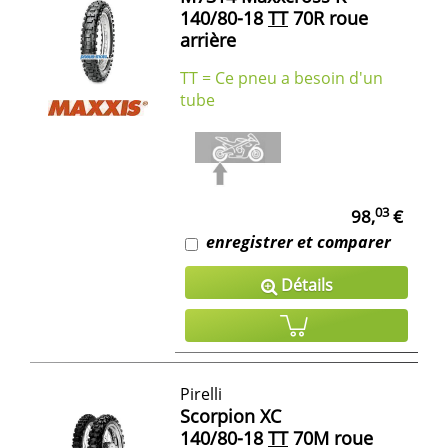
140/80-18
TT
70R roue
arrière
TT = Ce pneu a besoin d'un
tube
03
98,
€
enregistrer et comparer
Détails
Pirelli
Scorpion XC
140/80-18
TT
70M roue