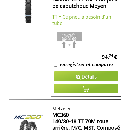
de caoutchouc Moyen
TT = Ce pneu a besoin d'un
tube
74
94,
€
enregistrer et comparer
Détails
Metzeler
MC360
140/80-18
TT
70M roue
arrière,
M/C
,
MST
, Composé