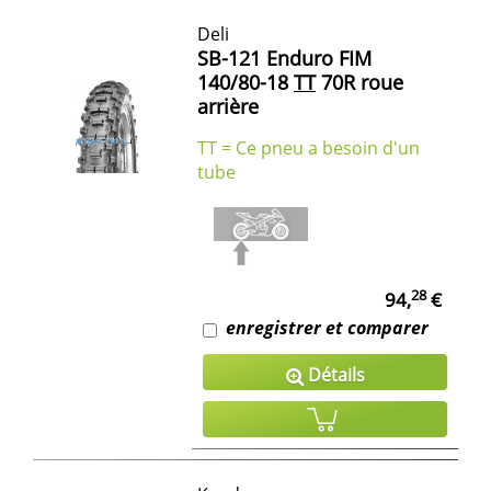
Deli
SB-121 Enduro FIM
140/80-18
TT
70R roue
arrière
TT = Ce pneu a besoin d'un
tube
28
94,
€
enregistrer et comparer
Détails