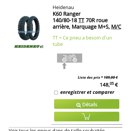
Heidenau
K60 Ranger
140/80-18
TT
70R roue
arrière, Marquage M+S,
M/C
TT = Ce pneu a besoin d'un
tube
Liste des prix *
189,00 €
05
148,
€
enregistrer et comparer
Détails
Voir tous les pneus dans de taille souhaitée