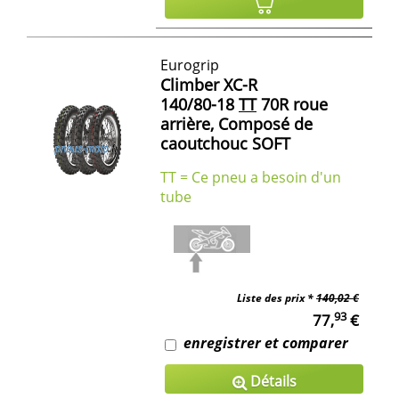
Eurogrip
Climber XC-R
140/80-18
TT
70R roue
arrière, Composé de
caoutchouc SOFT
TT = Ce pneu a besoin d'un
tube
Liste des prix *
140,02 €
93
77,
€
enregistrer et comparer
Détails