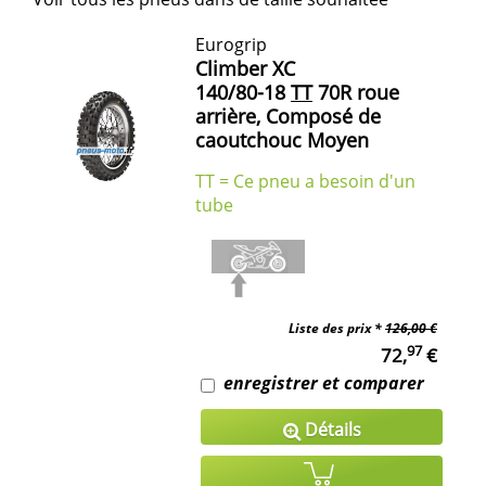
Eurogrip
Climber XC
140/80-18
TT
70R roue
arrière, Composé de
caoutchouc Moyen
TT = Ce pneu a besoin d'un
tube
Liste des prix *
126,00 €
97
72,
€
enregistrer et comparer
Détails