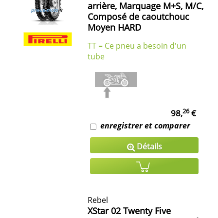
arrière, Marquage M+S,
M/C
,
Composé de caoutchouc
Moyen HARD
TT = Ce pneu a besoin d'un
tube
26
98,
€
enregistrer et comparer
Détails
Rebel
XStar 02 Twenty Five