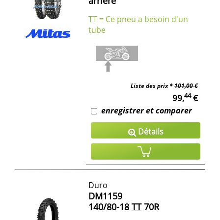
arrière
TT = Ce pneu a besoin d'un
tube
Liste des prix *
101,00 €
44
99,
€
enregistrer et comparer
Détails
Duro
DM1159
140/80-18
TT
70R