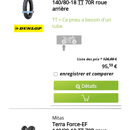
140/80-18
TT
70R roue
arrière
TT = Ce pneu a besoin d'un
tube
Liste des prix *
126,00 €
59
95,
€
enregistrer et comparer
Détails
Mitas
Terra Force-EF