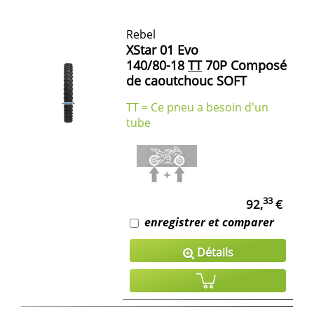
Rebel
XStar 01 Evo
140/80-18
TT
70P Composé
de caoutchouc SOFT
TT = Ce pneu a besoin d'un
tube
33
92,
€
enregistrer et comparer
Détails