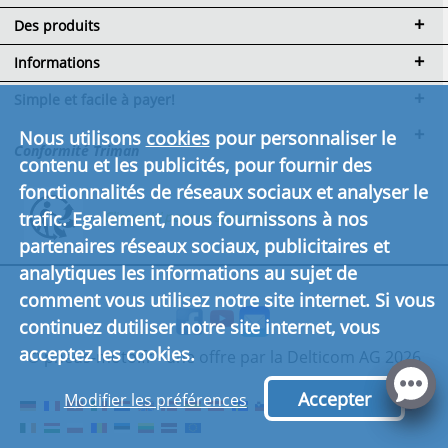
Des produits
Informations
Simple et facile à payer!
Nous utilisons
cookies
pour personnaliser le
Conformité Triman
contenu et les publicités, pour fournir des
fonctionnalités de réseaux sociaux et analyser le
trafic. Egalement, nous fournissons à nos
Cliquez ici pour en savoir plus.
partenaires réseaux sociaux, publicitaires et
analytiques les informations au sujet de
comment vous utilisez notre site internet. Si vous
continuez dutiliser notre site internet, vous
acceptez les cookies.
© pneus-moto.fr - une offre par la Delticom AG 2026
Accepter
Modifier les préférences