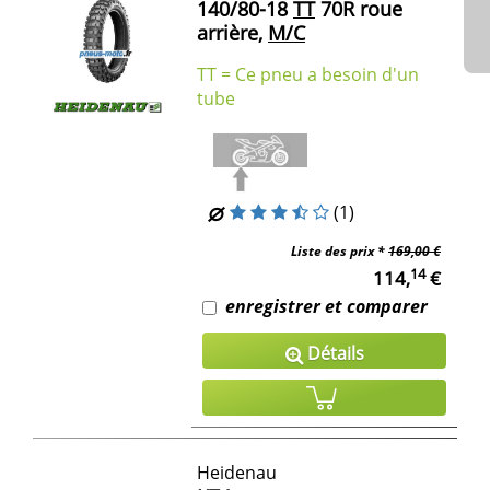
140/80-18
TT
70R roue
arrière,
M/C
TT = Ce pneu a besoin d'un
tube
(1)
Liste des prix *
169,00 €
14
114,
€
enregistrer et comparer
Détails
Heidenau