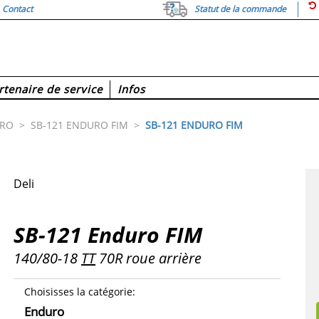
Contact
Statut de la commande
rtenaire de service
Infos
RO
>
SB-121 ENDURO FIM
>
SB-121 ENDURO FIM
Deli
SB-121 Enduro FIM
140/80-18
TT
70R roue arrière
Choisisses la catégorie
:
Enduro