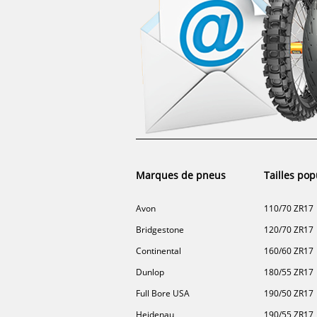
Marques de pneus
Tailles pop
Avon
110/70 ZR17
Bridgestone
120/70 ZR17
Continental
160/60 ZR17
Dunlop
180/55 ZR17
Full Bore USA
190/50 ZR17
Heidenau
190/55 ZR17