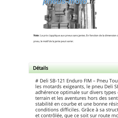
Note :
Le prix s'applique aux pneus sans jantes. En fonction de la dimension 
pneu, le motif de la jante peut varier.
Détails
# Deli SB-121 Enduro FIM – Pneu To
les motards exigeants, le pneu Deli S
adhérence optimale sur divers types d
terrain et les aventures hors des sent
stabilité en courbe et une bonne rés
conditions difficiles. Grâce à sa stru
et contrôlée, que ce soit sur route m