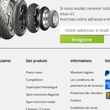
Si vous voulez recevoir notr
vous ici.
Inscrivez votre adresse e-m
ulaires
Des produits
Informations
Sim
Pneus moto
Mentions légales
Compétition
Les conditions de
paiement et de livraison
Supersport homologué
Protection des données
Sport tourisme diagonal
Contact
Sport tourisme radial
Conditions de vente
Chopper / Cruiser