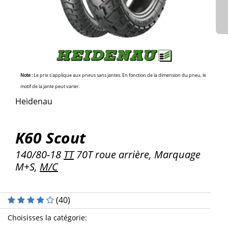
Note :
Le prix s'applique aux pneus sans jantes. En fonction de la dimension du pneu, le
motif de la jante peut varier.
Heidenau
K60 Scout
140/80-18
TT
70T roue arrière, Marquage
M+S,
M/C
(
40
)
Choisisses la catégorie
: