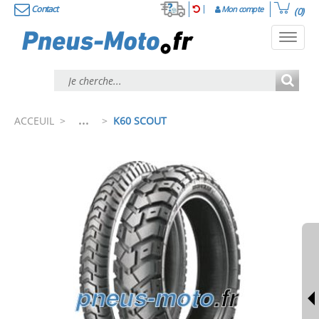
Contact
Mon compte
(0)
Toggl
navig
...
ACCEUIL
>
>
K60 SCOUT