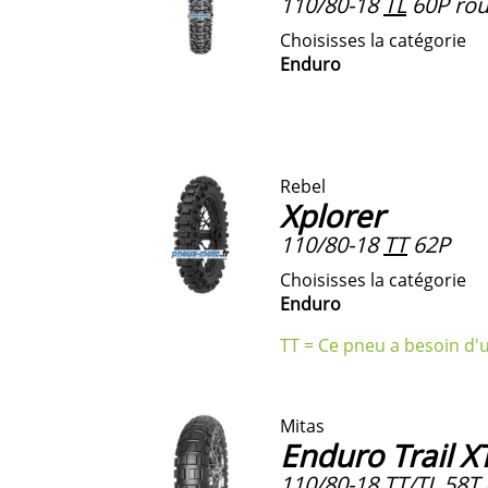
110/80-18
TL
60P rou
Choisisses la catégorie
Enduro
Rebel
Xplorer
110/80-18
TT
62P
Choisisses la catégorie
Enduro
TT = Ce pneu a besoin d'
Mitas
Enduro Trail X
110/80-18 TT/TL 58T