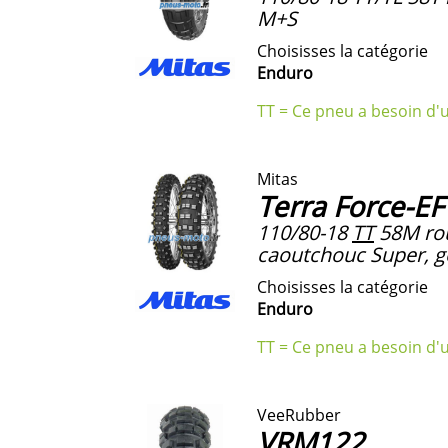
M+S
Choisisses la catégorie
Enduro
TT = Ce pneu a besoin d'
Mitas
Terra Force-EF
110/80-18
TT
58M rou
caoutchouc Super, g
Choisisses la catégorie
Enduro
TT = Ce pneu a besoin d'
VeeRubber
VRM122