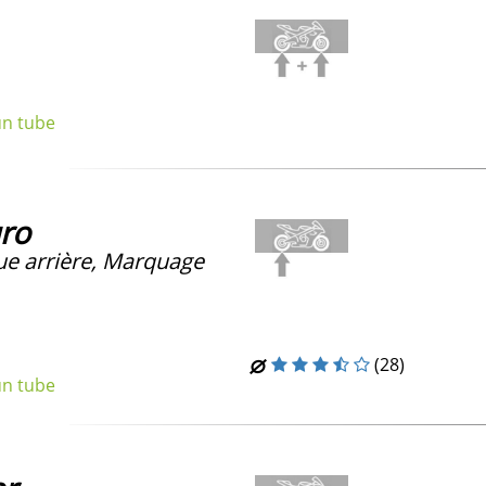
un tube
ro
e arrière, Marquage
(28)
un tube