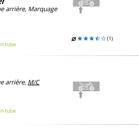
er
e arrière, Marquage
(1)
un tube
e arrière,
M/C
un tube