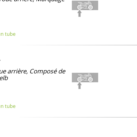
un tube
e arrière, Composé de
elb
un tube