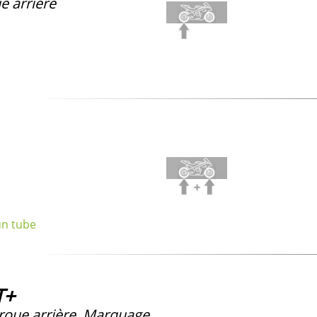
e arrière
un tube
T+
 roue arrière, Marquage