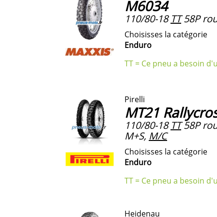
M6034
110/80-18
TT
58P rou
Choisisses la catégorie
Enduro
TT = Ce pneu a besoin d'
Pirelli
MT21 Rallycro
110/80-18
TT
58P rou
M+S,
M/C
Choisisses la catégorie
Enduro
TT = Ce pneu a besoin d'
Heidenau