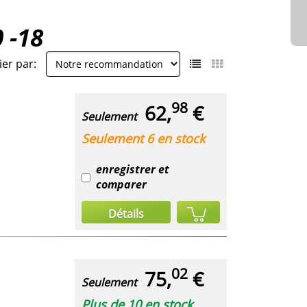
 -18
ier par:
98
62,
€
Seulement
Seulement 6 en stock
enregistrer et
comparer
Détails
02
75,
€
Seulement
Plus de 10 en stock