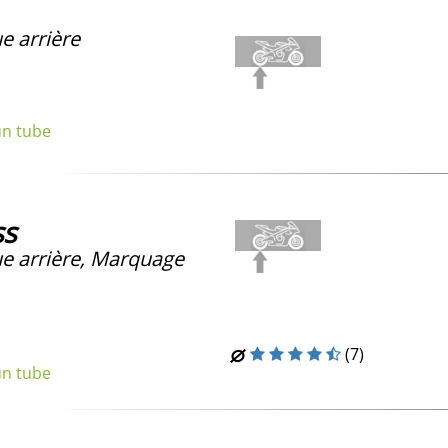
e arrière
un tube
ss
e arrière, Marquage
(7)
un tube