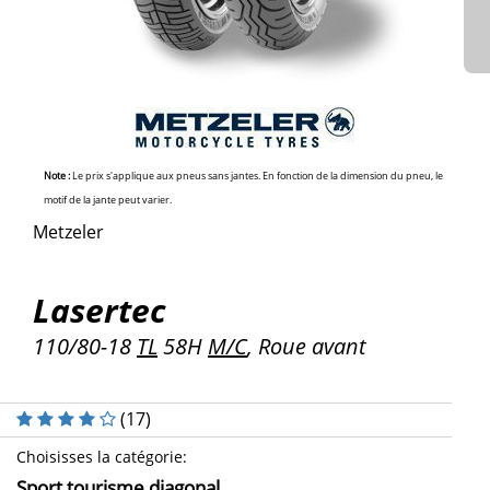
Note :
Le prix s'applique aux pneus sans jantes. En fonction de la dimension du pneu, le
motif de la jante peut varier.
Metzeler
Lasertec
110/80-18
TL
58H
M/C
, Roue avant
(
17
)
Choisisses la catégorie
:
Sport tourisme diagonal