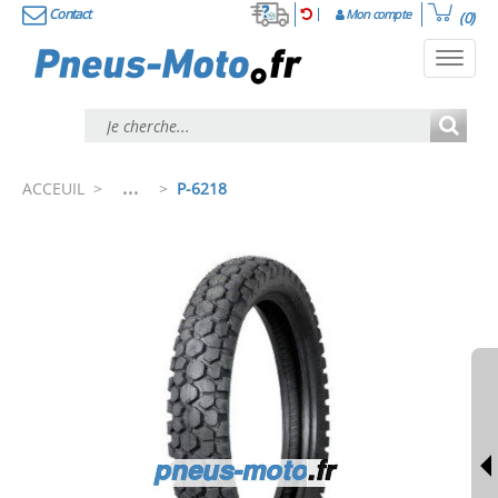
Contact
Mon compte
(0)
Toggl
navig
...
ACCEUIL
>
>
P-6218