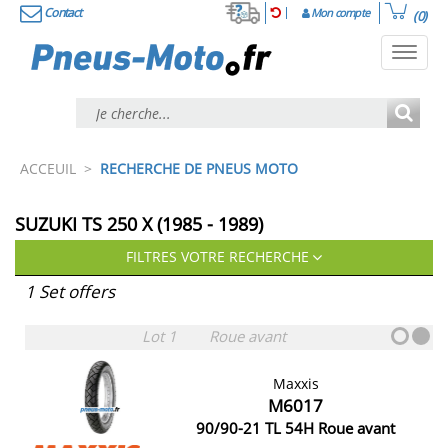
Contact
Mon compte
(0)
Toggl
navig
ACCEUIL
>
RECHERCHE DE PNEUS MOTO
SUZUKI TS 250 X (1985 - 1989)
FILTRES VOTRE RECHERCHE
1 Set offers
Lot 1
Roue avant
Maxxis
M6017
90/90-21 TL 54H Roue avant