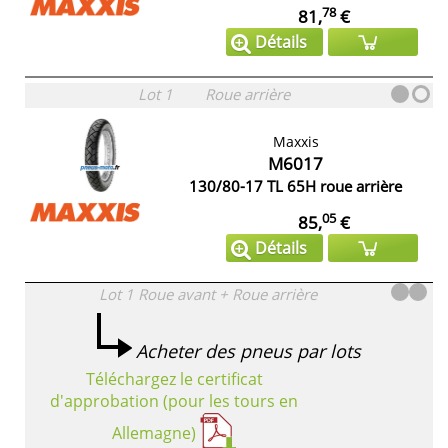
78
81,
€
Détails
Lot 1
Roue arrière
Maxxis
M6017
130/80-17 TL 65H roue arrière
05
85,
€
Détails
Lot 1
Roue avant + Roue arrière
Acheter des pneus par lots
Téléchargez le certificat
d'approbation (pour les tours en
Allemagne)