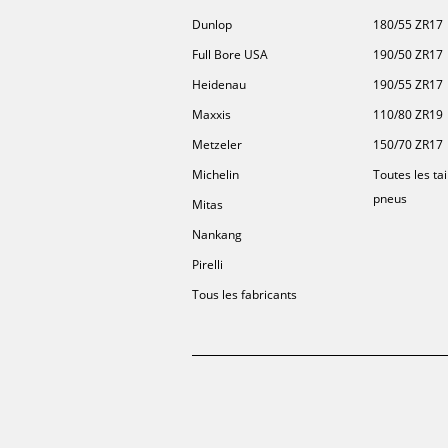
Dunlop
180/55 ZR17
Full Bore USA
190/50 ZR17
Heidenau
190/55 ZR17
Maxxis
110/80 ZR19
Metzeler
150/70 ZR17
Michelin
Toutes les tai
pneus
Mitas
Nankang
Pirelli
Tous les fabricants