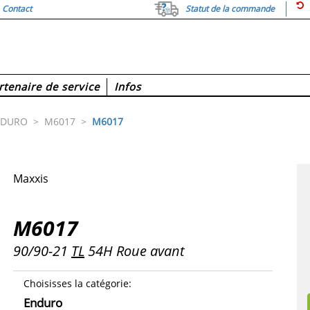
Contact
Statut de la commande
rtenaire de service
Infos
NDURO
>
M6017
>
M6017
Maxxis
M6017
90/90-21
TL
54H Roue avant
Choisisses la catégorie
:
Enduro