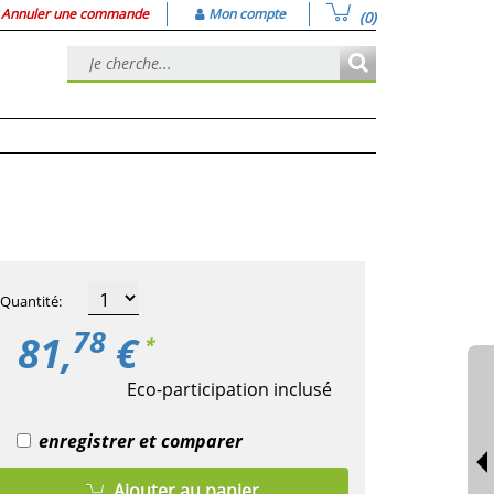
Annuler une commande
Mon compte
(0)
Quantité
:
78
81,
€
*
Eco-participation inclusé
enregistrer et comparer
Ajouter au panier