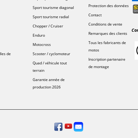
Protection des données
Sport tourisme diagonal
Contact
Sport tourisme radial
Conditions de vente
Chopper / Cruiser
Co
Remarques des clients
Enduro
Tous les fabricants de
Motocross
motos
lles de
Scooter / cyclomoteur
Inscription partenaire
Quad / véhicule tout
de montage
terrain
Garantie année de
production 2026