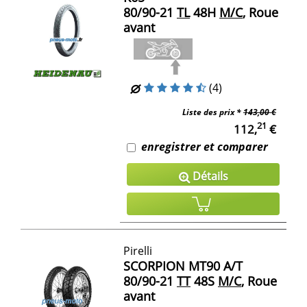
80/90-21
TL
48H
M/C
, Roue
avant
(4)
Liste des prix *
143,00 €
21
112,
€
enregistrer et comparer
Détails
Pirelli
SCORPION MT90 A/T
80/90-21
TT
48S
M/C
, Roue
avant