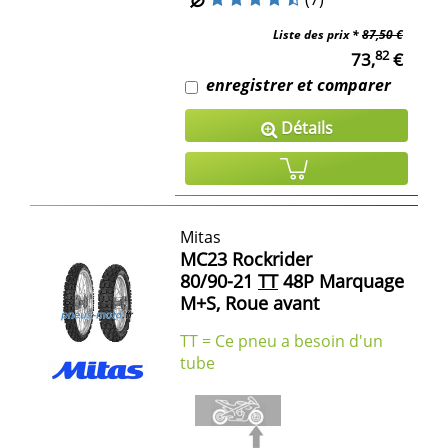
Liste des prix *
87,50 €
82
73,
€
enregistrer et comparer
Détails
Mitas
MC23 Rockrider
80/90-21
TT
48P Marquage
M+S, Roue avant
TT = Ce pneu a besoin d'un
tube