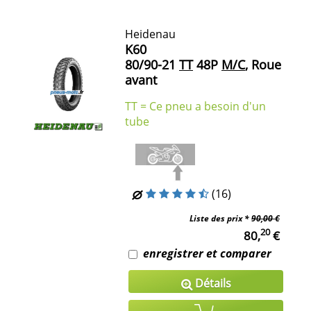
Heidenau
K60
80/90-21
TT
48P
M/C
, Roue
avant
TT = Ce pneu a besoin d'un
tube
(16)
Liste des prix *
90,00 €
20
80,
€
enregistrer et comparer
Détails