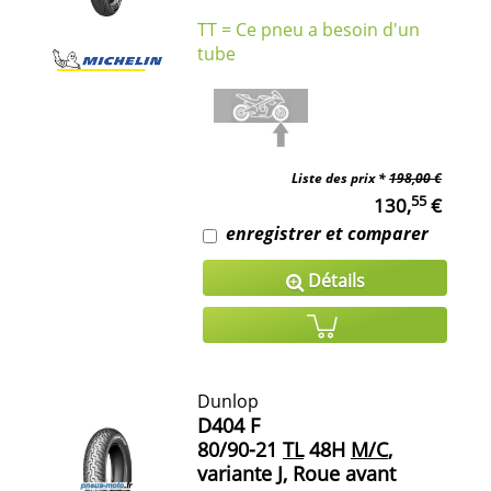
TT = Ce pneu a besoin d'un
tube
Liste des prix *
198,00 €
55
130,
€
enregistrer et comparer
Détails
Dunlop
D404 F
80/90-21
TL
48H
M/C
,
variante J, Roue avant