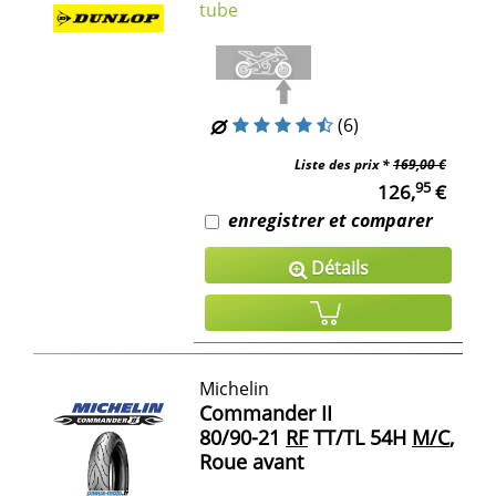
tube
(6)
Liste des prix *
169,00 €
95
126,
€
enregistrer et comparer
Détails
Michelin
Commander II
80/90-21
RF
TT/TL 54H
M/C
,
Roue avant