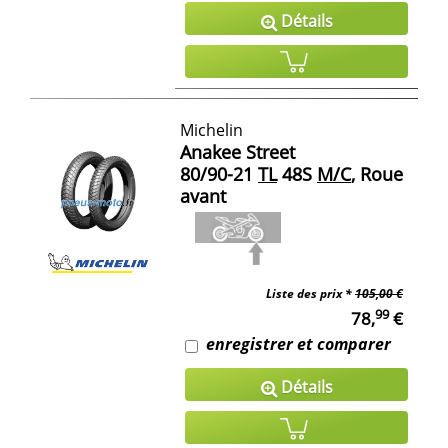
Détails
Michelin
Anakee Street
80/90-21
TL
48S
M/C
, Roue
avant
Liste des prix *
105,00 €
99
78,
€
enregistrer et comparer
Détails