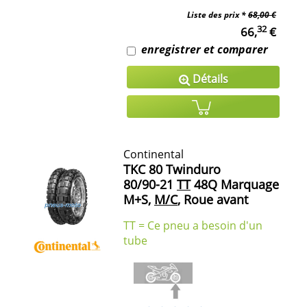
Liste des prix *
68,00 €
32
66,
€
enregistrer et comparer
Détails
Continental
TKC 80 Twinduro
80/90-21
TT
48Q Marquage
M+S,
M/C
, Roue avant
TT = Ce pneu a besoin d'un
tube