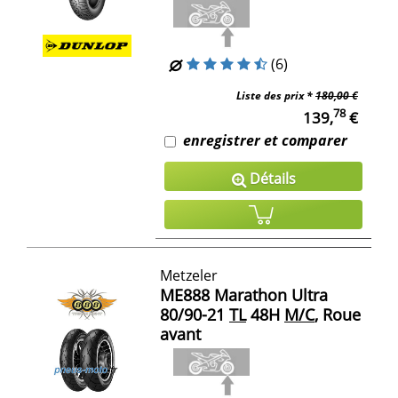
(6)
Liste des prix *
180,00 €
78
139,
€
enregistrer et comparer
Détails
Metzeler
ME888 Marathon Ultra
80/90-21
TL
48H
M/C
, Roue
avant