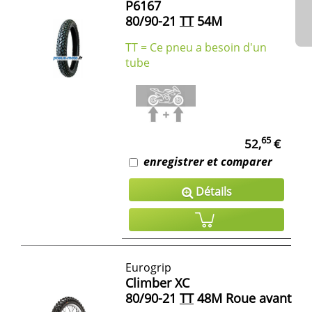
P6167
80/90-21
TT
54M
TT = Ce pneu a besoin d'un
tube
65
52,
€
enregistrer et comparer
Détails
Eurogrip
Climber XC
80/90-21
TT
48M Roue avant