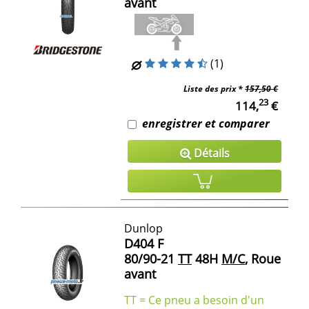
avant
(1)
Liste des prix *
157,50 €
23
114,
€
enregistrer et comparer
Détails
Dunlop
D404 F
80/90-21
TT
48H
M/C
, Roue
avant
TT = Ce pneu a besoin d'un