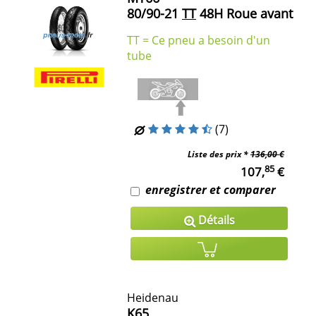
80/90-21
TT
48H Roue avant
TT = Ce pneu a besoin d'un
tube
(7)
Liste des prix *
136,00 €
85
107,
€
enregistrer et comparer
Détails
Heidenau
K65