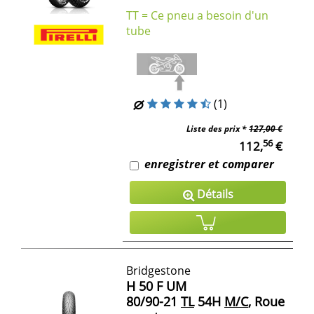
TT = Ce pneu a besoin d'un
tube
(1)
Liste des prix *
127,00 €
56
112,
€
enregistrer et comparer
Détails
Bridgestone
H 50 F UM
80/90-21
TL
54H
M/C
, Roue