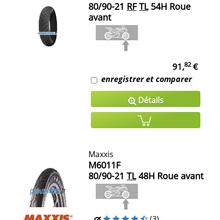
80/90-21
RF
TL
54H Roue
avant
82
91,
€
enregistrer et comparer
Détails
Maxxis
M6011F
80/90-21
TL
48H Roue avant
(3)