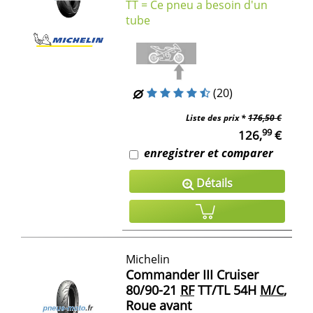
TT = Ce pneu a besoin d'un
tube
(20)
Liste des prix *
176,50 €
99
126,
€
enregistrer et comparer
Détails
Michelin
Commander III Cruiser
80/90-21
RF
TT/TL 54H
M/C
,
Roue avant