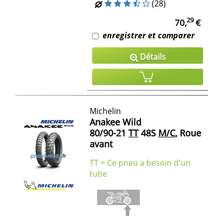
(28)
29
70,
€
enregistrer et comparer
Détails
Michelin
Anakee Wild
80/90-21
TT
48S
M/C
, Roue
avant
TT = Ce pneu a besoin d'un
tube