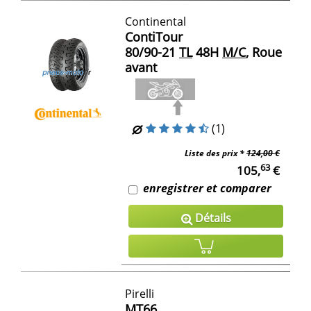
Continental
ContiTour
80/90-21
TL
48H
M/C
, Roue
avant
(1)
Liste des prix *
124,00 €
63
105,
€
enregistrer et comparer
Détails
Pirelli
MT66