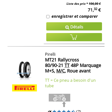
Liste des prix *
106,00 €
32
71,
€
enregistrer et comparer
Détails
Pirelli
MT21 Rallycross
80/90-21
TT
48P Marquage
M+S,
M/C
, Roue avant
TT = Ce pneu a besoin d'un
tube
(7)