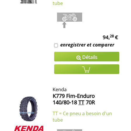
tube
28
94,
€
enregistrer et comparer
Détails
Kenda
K779 Fim-Enduro
140/80-18
TT
70R
TT = Ce pneu a besoin d'un
tube