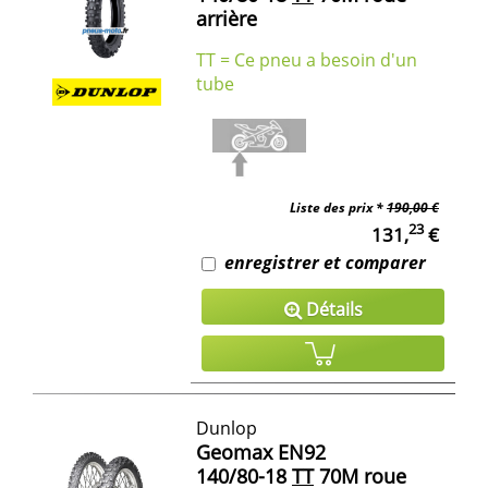
arrière
TT = Ce pneu a besoin d'un
tube
Liste des prix *
190,00 €
23
131,
€
enregistrer et comparer
Détails
Dunlop
Geomax EN92
140/80-18
TT
70M roue