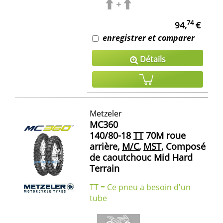
74
94,
€
enregistrer et comparer
Détails
Metzeler
MC360
140/80-18
TT
70M roue
arrière,
M/C
,
MST
, Composé
de caoutchouc Mid Hard
Terrain
TT = Ce pneu a besoin d'un
tube