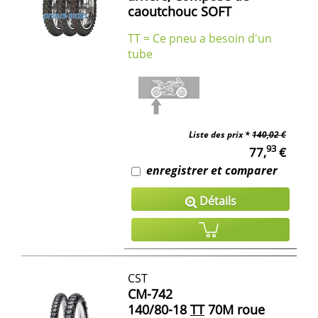
caoutchouc SOFT
TT = Ce pneu a besoin d'un
tube
Liste des prix *
140,02 €
93
77,
€
enregistrer et comparer
Détails
CST
CM-742
140/80-18
TT
70M roue