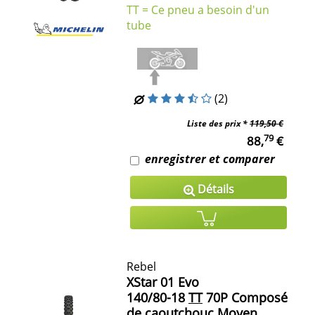
TT = Ce pneu a besoin d'un
tube
(2)
Liste des prix *
119,50 €
79
88,
€
enregistrer et comparer
Détails
Rebel
XStar 01 Evo
140/80-18
TT
70P Composé
de caoutchouc Moyen