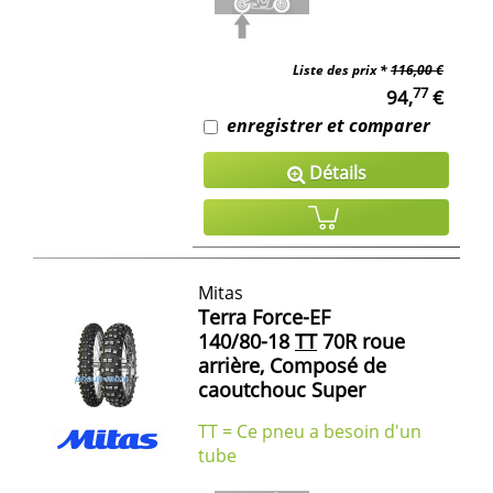
Liste des prix *
116,00 €
77
94,
€
enregistrer et comparer
Détails
Mitas
Terra Force-EF
140/80-18
TT
70R roue
arrière, Composé de
caoutchouc Super
TT = Ce pneu a besoin d'un
tube