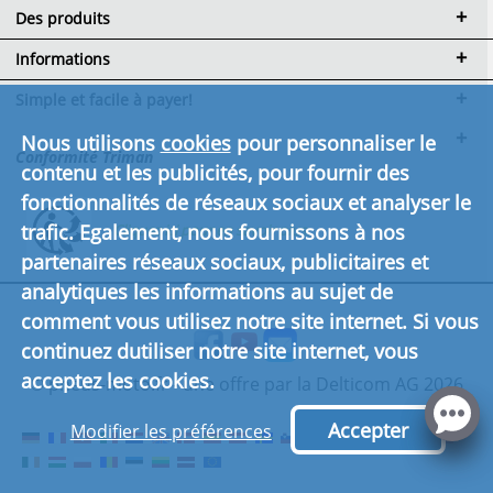
Des produits
Informations
Simple et facile à payer!
Nous utilisons
cookies
pour personnaliser le
Conformité Triman
contenu et les publicités, pour fournir des
fonctionnalités de réseaux sociaux et analyser le
trafic. Egalement, nous fournissons à nos
Cliquez ici pour en savoir plus.
partenaires réseaux sociaux, publicitaires et
analytiques les informations au sujet de
comment vous utilisez notre site internet. Si vous
continuez dutiliser notre site internet, vous
acceptez les cookies.
© pneus-moto.fr - une offre par la Delticom AG 2026
Accepter
Modifier les préférences