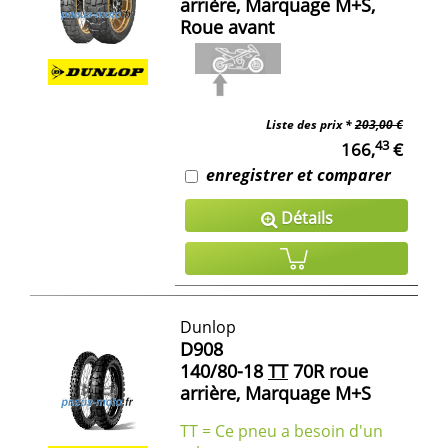
arrière, Marquage M+S,
Roue avant
Liste des prix *
203,00 €
43
166,
€
enregistrer et comparer
Détails
Dunlop
D908
140/80-18
TT
70R roue
arrière, Marquage M+S
TT = Ce pneu a besoin d'un