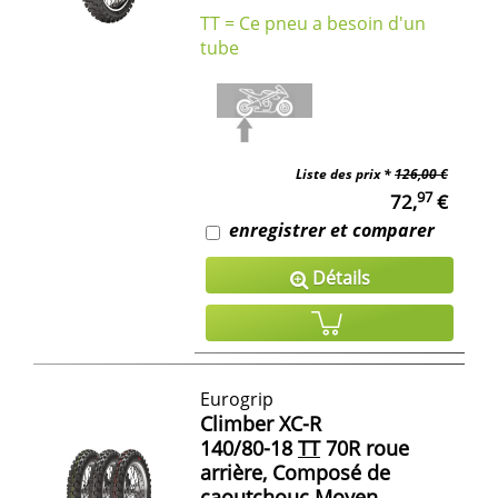
TT = Ce pneu a besoin d'un
tube
Liste des prix *
126,00 €
97
72,
€
enregistrer et comparer
Détails
Eurogrip
Climber XC-R
140/80-18
TT
70R roue
arrière, Composé de
caoutchouc Moyen