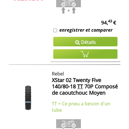
43
94,
€
enregistrer et comparer
Détails
Rebel
XStar 02 Twenty Five
140/80-18
TT
70P Composé
de caoutchouc Moyen
TT = Ce pneu a besoin d'un
tube