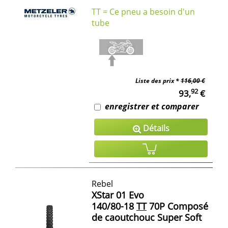
TT = Ce pneu a besoin d'un
tube
Liste des prix *
116,00 €
92
93,
€
enregistrer et comparer
Détails
Rebel
XStar 01 Evo
140/80-18
TT
70P Composé
de caoutchouc Super Soft