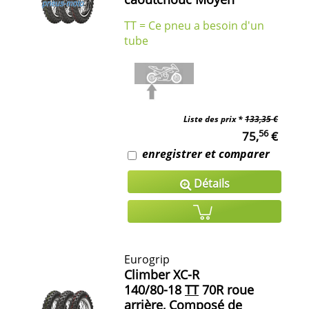
TT = Ce pneu a besoin d'un
tube
Liste des prix *
133,35 €
56
75,
€
enregistrer et comparer
Détails
Eurogrip
Climber XC-R
140/80-18
TT
70R roue
arrière, Composé de