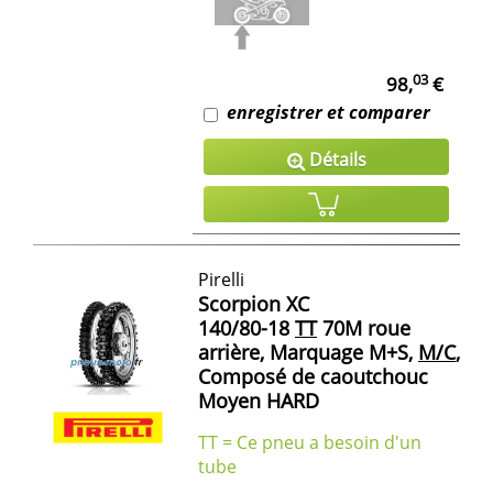
03
98,
€
enregistrer et comparer
Détails
Pirelli
Scorpion XC
140/80-18
TT
70M roue
arrière, Marquage M+S,
M/C
,
Composé de caoutchouc
Moyen HARD
TT = Ce pneu a besoin d'un
tube