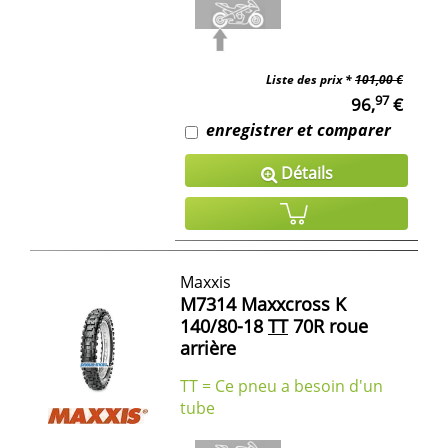
Liste des prix *
101,00 €
97
96,
€
enregistrer et comparer
Détails
Maxxis
M7314 Maxxcross K
140/80-18
TT
70R roue
arrière
TT = Ce pneu a besoin d'un
tube