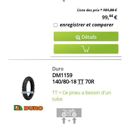
Liste des prix *
101,00 €
44
99,
€
enregistrer et comparer
Détails
Duro
DM1159
140/80-18
TT
70R
TT = Ce pneu a besoin d'un
tube