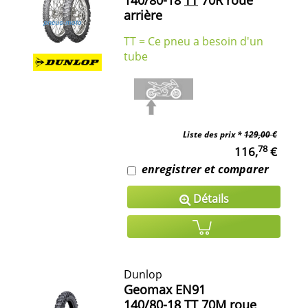
140/80-18
TT
70R roue
arrière
TT = Ce pneu a besoin d'un
tube
Liste des prix *
129,00 €
78
116,
€
enregistrer et comparer
Détails
Dunlop
Geomax EN91
140/80-18
TT
70M roue