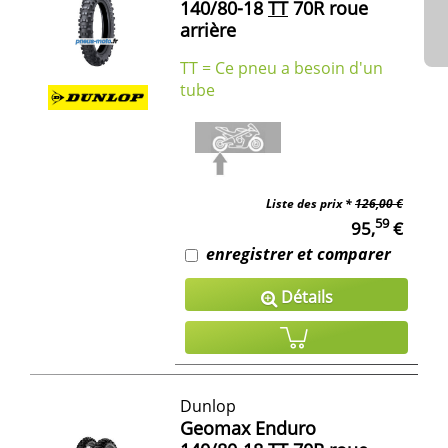
140/80-18
TT
70R roue
arrière
TT = Ce pneu a besoin d'un
tube
Liste des prix *
126,00 €
59
95,
€
enregistrer et comparer
Détails
Dunlop
Geomax Enduro