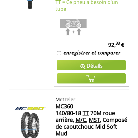
TT = Ce pneu a besoin d'un
tube
33
92,
€
enregistrer et comparer
Détails
Metzeler
MC360
140/80-18
TT
70M roue
arrière,
M/C
,
MST
, Composé
de caoutchouc Mid Soft
Mud