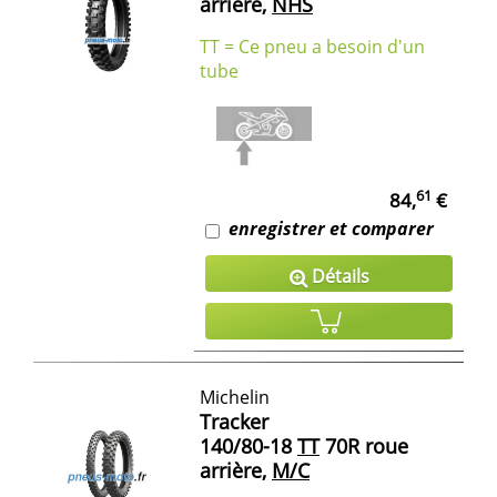
arrière,
NHS
TT = Ce pneu a besoin d'un
tube
61
84,
€
enregistrer et comparer
Détails
Michelin
Tracker
140/80-18
TT
70R roue
arrière,
M/C