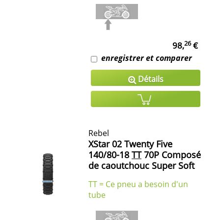
26
98,
€
enregistrer et comparer
Détails
Rebel
XStar 02 Twenty Five
140/80-18
TT
70P Composé
de caoutchouc Super Soft
TT = Ce pneu a besoin d'un
tube