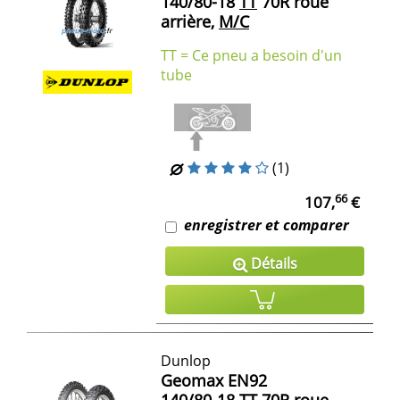
140/80-18
TT
70R roue
arrière,
M/C
TT = Ce pneu a besoin d'un
tube
(1)
66
107,
€
enregistrer et comparer
Détails
Dunlop
Geomax EN92