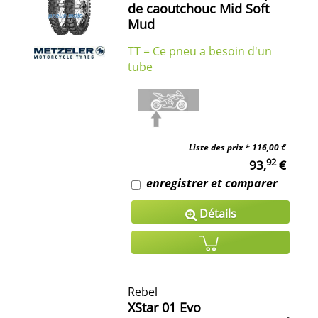
de caoutchouc Mid Soft
Mud
TT = Ce pneu a besoin d'un
tube
Liste des prix *
116,00 €
92
93,
€
enregistrer et comparer
Détails
Rebel
XStar 01 Evo