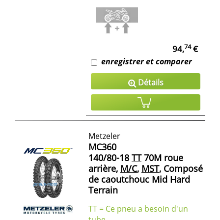
74
94,
€
enregistrer et comparer
Détails
Metzeler
MC360
140/80-18
TT
70M roue
arrière,
M/C
,
MST
, Composé
de caoutchouc Mid Hard
Terrain
TT = Ce pneu a besoin d'un
tube