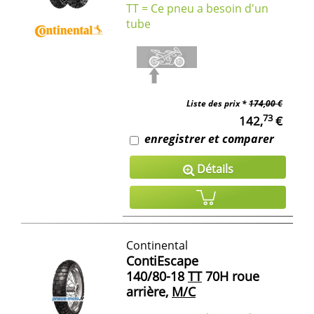
TT = Ce pneu a besoin d'un
tube
Liste des prix *
174,00 €
73
142,
€
enregistrer et comparer
Détails
Continental
ContiEscape
140/80-18
TT
70H roue
arrière,
M/C