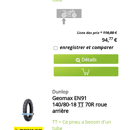
Liste des prix *
116,00 €
77
94,
€
enregistrer et comparer
Détails
Dunlop
Geomax EN91
140/80-18
TT
70R roue
arrière
TT = Ce pneu a besoin d'un
tube