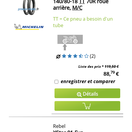
140/80-18
TT
70R roue
arrière,
M/C
TT = Ce pneu a besoin d'un
tube
(2)
Liste des prix *
119,50 €
79
88,
€
enregistrer et comparer
Détails
Rebel