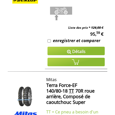
Liste des prix *
126,00 €
59
95,
€
enregistrer et comparer
Détails
Mitas
Terra Force-EF
140/80-18
TT
70R roue
arrière, Composé de
caoutchouc Super
TT = Ce pneu a besoin d'un