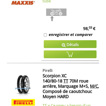
tube
03
98,
€
enregistrer et comparer
Détails
Pirelli
Scorpion XC
140/80-18
TT
70M roue
arrière, Marquage M+S,
M/C
,
Composé de caoutchouc
Moyen HARD
TT = Ce pneu a besoin d'un