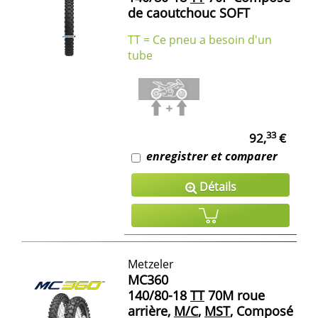
de caoutchouc SOFT
TT = Ce pneu a besoin d'un
tube
33
92,
€
enregistrer et comparer
Détails
Metzeler
MC360
140/80-18
TT
70M roue
arrière,
M/C
,
MST
, Composé