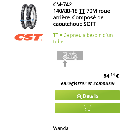
CM-742
140/80-18
TT
70M roue
arrière, Composé de
caoutchouc SOFT
TT = Ce pneu a besoin d'un
tube
14
84,
€
enregistrer et comparer
Détails
Wanda