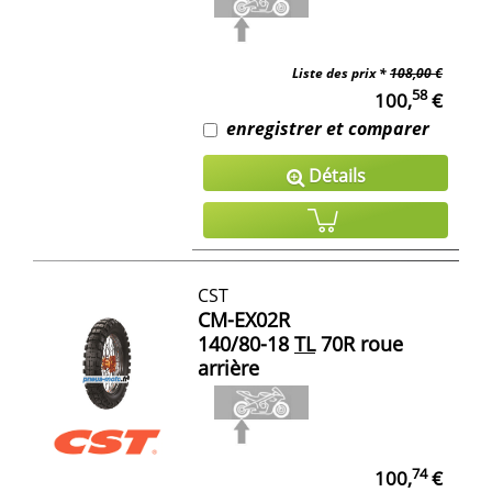
Liste des prix *
108,00 €
58
100,
€
enregistrer et comparer
Détails
CST
CM-EX02R
140/80-18
TL
70R roue
arrière
74
100,
€