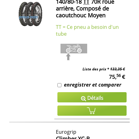
140/80-18
TT
70R roue
arrière, Composé de
caoutchouc Moyen
TT = Ce pneu a besoin d'un
tube
Liste des prix *
133,35 €
56
75,
€
enregistrer et comparer
Détails
Eurogrip
Climber XC-R