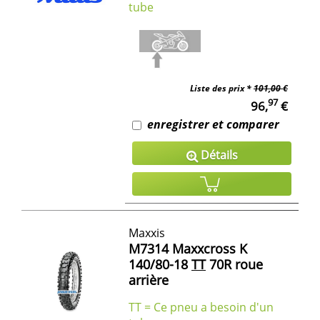
tube
Liste des prix *
101,00 €
97
96,
€
enregistrer et comparer
Détails
Maxxis
M7314 Maxxcross K
140/80-18
TT
70R roue
arrière
TT = Ce pneu a besoin d'un