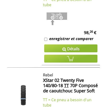
tube
26
98,
€
enregistrer et comparer
Détails
Rebel
XStar 02 Twenty Five
140/80-18
TT
70P Composé
de caoutchouc Super Soft
TT = Ce pneu a besoin d'un
tube