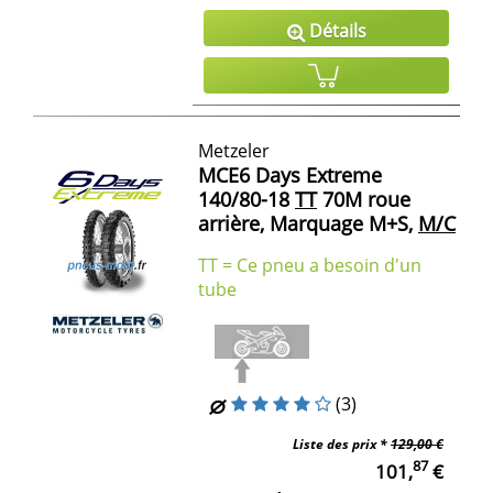
Détails
Metzeler
MCE6 Days Extreme
140/80-18
TT
70M roue
arrière, Marquage M+S,
M/C
TT = Ce pneu a besoin d'un
tube
(3)
Liste des prix *
129,00 €
87
101,
€