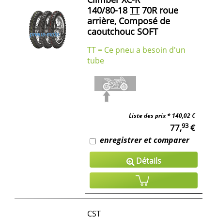
140/80-18
TT
70R roue
arrière, Composé de
caoutchouc SOFT
TT = Ce pneu a besoin d'un
tube
Liste des prix *
140,02 €
93
77,
€
enregistrer et comparer
Détails
CST