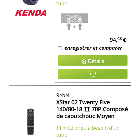
tube
43
94,
€
enregistrer et comparer
Détails
Rebel
XStar 02 Twenty Five
140/80-18
TT
70P Composé
de caoutchouc Moyen
TT = Ce pneu a besoin d'un
tube