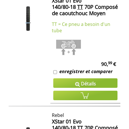
XStar 01 Evo
140/80-18
TT
70P Composé
de caoutchouc Moyen
TT = Ce pneu a besoin d'un
tube
99
90,
€
enregistrer et comparer
Détails
Rebel
XStar 01 Evo
140/80-18
TT
70P Composé