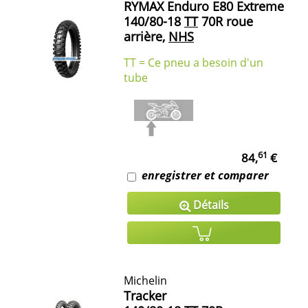
RYMAX Enduro E80 Extreme
140/80-18
TT
70R roue
arrière,
NHS
TT = Ce pneu a besoin d'un
tube
61
84,
€
enregistrer et comparer
Détails
Michelin
Tracker