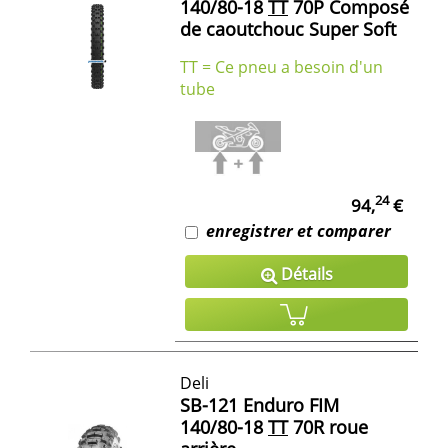
140/80-18
TT
70P Composé
de caoutchouc Super Soft
TT = Ce pneu a besoin d'un
tube
24
94,
€
enregistrer et comparer
Détails
Deli
SB-121 Enduro FIM
140/80-18
TT
70R roue