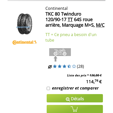
Continental
TKC 80 Twinduro
120/90-17
TT
64S roue
arrière, Marquage M+S,
M/C
TT = Ce pneu a besoin d'un
tube
(28)
Liste des prix *
136,00 €
74
114,
€
enregistrer et comparer
Détails