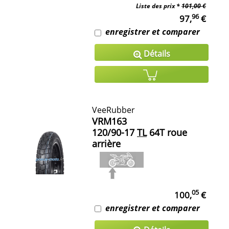
Liste des prix *
101,00 €
96
97,
€
enregistrer et comparer
Détails
VeeRubber
VRM163
120/90-17
TL
64T roue
arrière
05
100,
€
enregistrer et comparer