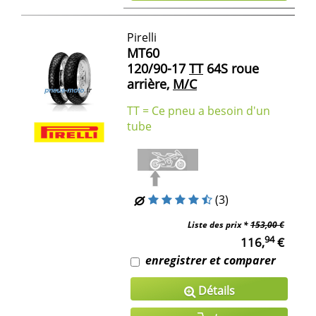
Pirelli
MT60
120/90-17
TT
64S roue
arrière,
M/C
TT = Ce pneu a besoin d'un
tube
(3)
Liste des prix *
153,00 €
94
116,
€
enregistrer et comparer
Détails