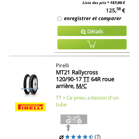
Liste des prix *
157,00 €
58
125,
€
enregistrer et comparer
Détails
Pirelli
MT21 Rallycross
120/90-17
TT
64R roue
arrière,
M/C
TT = Ce pneu a besoin d'un
tube
(7)