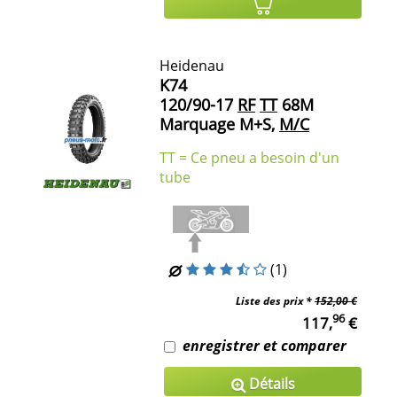
Heidenau
K74
120/90-17
RF
TT
68M
Marquage M+S,
M/C
TT = Ce pneu a besoin d'un
tube
(1)
Liste des prix *
152,00 €
96
117,
€
enregistrer et comparer
Détails