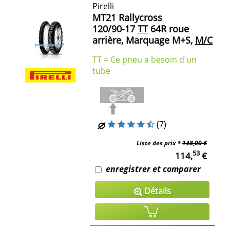
Pirelli
MT21 Rallycross
120/90-17
TT
64R roue
arrière, Marquage M+S,
M/C
TT = Ce pneu a besoin d'un
tube
(7)
Liste des prix *
148,00 €
53
114,
€
enregistrer et comparer
Détails