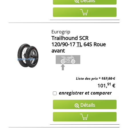
Détails
Eurogrip
Trailhound SCR
120/90-17
TL
64S Roue
avant
Liste des prix *
157,50 €
91
101,
€
enregistrer et comparer
Détails