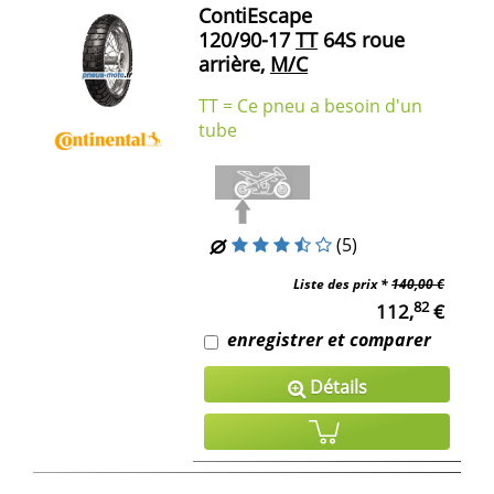
ContiEscape
120/90-17
TT
64S roue
arrière,
M/C
TT = Ce pneu a besoin d'un
tube
(5)
Liste des prix *
140,00 €
82
112,
€
enregistrer et comparer
Détails