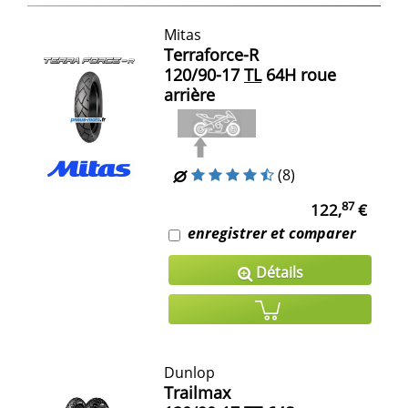
Mitas
Terraforce-R
120/90-17
TL
64H roue
arrière
(8)
87
122,
€
enregistrer et comparer
Détails
Dunlop
Trailmax