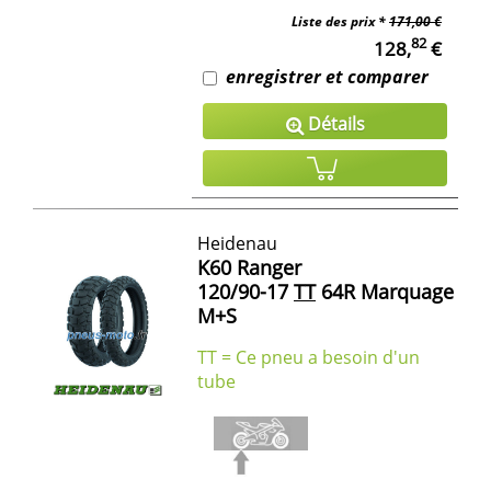
Liste des prix *
171,00 €
82
128,
€
enregistrer et comparer
Détails
Heidenau
K60 Ranger
120/90-17
TT
64R Marquage
M+S
TT = Ce pneu a besoin d'un
tube