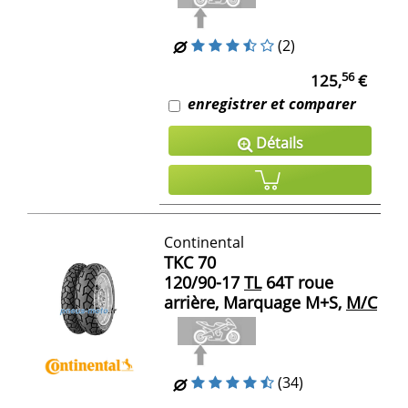
(2)
56
125,
€
enregistrer et comparer
Détails
Continental
TKC 70
120/90-17
TL
64T roue
arrière, Marquage M+S,
M/C
(34)