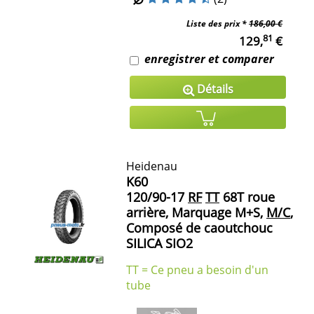
Liste des prix *
186,00 €
81
129,
€
enregistrer et comparer
Détails
Heidenau
K60
120/90-17
RF
TT
68T roue
arrière, Marquage M+S,
M/C
,
Composé de caoutchouc
SILICA SIO2
TT = Ce pneu a besoin d'un
tube