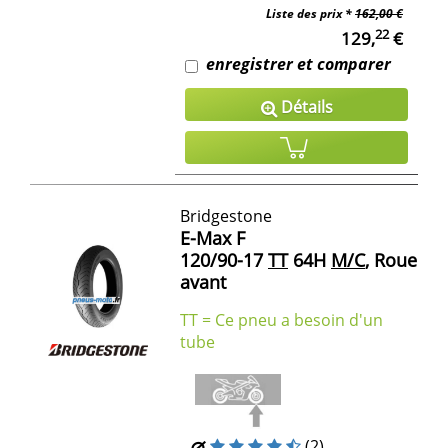
Liste des prix *
162,00 €
22
129,
€
enregistrer et comparer
Détails
Bridgestone
E-Max F
120/90-17
TT
64H
M/C
, Roue
avant
TT = Ce pneu a besoin d'un
tube
(2)