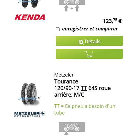
75
123,
€
enregistrer et comparer
Détails
Metzeler
Tourance
120/90-17
TT
64S roue
arrière,
M/C
TT = Ce pneu a besoin d'un
tube