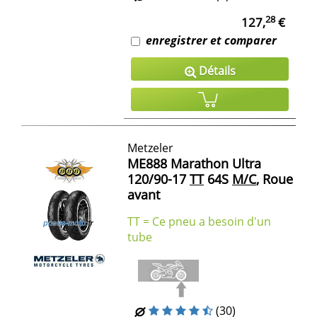
28
127,
€
enregistrer et comparer
Détails
Metzeler
ME888 Marathon Ultra
120/90-17
TT
64S
M/C
, Roue
avant
TT = Ce pneu a besoin d'un
tube
(30)