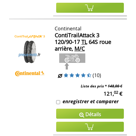
Continental
ContiTrailAttack 3
120/90-17
TL
64S roue
arrière,
M/C
(10)
Liste des prix *
148,00 €
02
121,
€
enregistrer et comparer
Détails