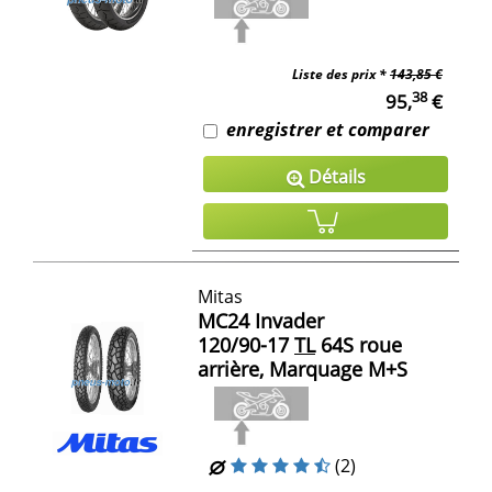
Liste des prix *
143,85 €
38
95,
€
enregistrer et comparer
Détails
Mitas
MC24 Invader
120/90-17
TL
64S roue
arrière, Marquage M+S
(2)