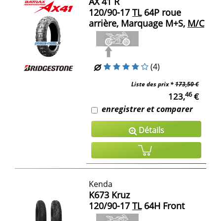
AX 41 R
120/90-17
TL
64P roue
arrière, Marquage M+S,
M/C
(4)
Liste des prix *
173,50 €
46
123,
€
enregistrer et comparer
Détails
Kenda
K673 Kruz
120/90-17
TL
64H Front