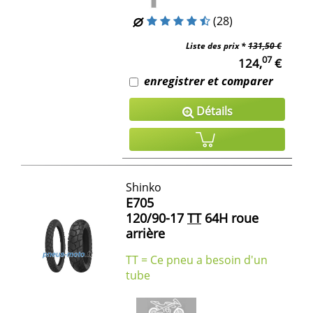
(28)
Liste des prix *
131,50 €
07
124,
€
enregistrer et comparer
Détails
Shinko
E705
120/90-17
TT
64H roue
arrière
TT = Ce pneu a besoin d'un
tube