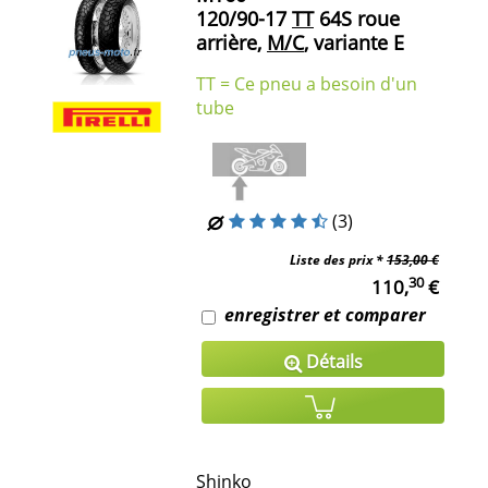
120/90-17
TT
64S roue
arrière,
M/C
, variante E
TT = Ce pneu a besoin d'un
tube
(3)
Liste des prix *
153,00 €
30
110,
€
enregistrer et comparer
Détails
Shinko