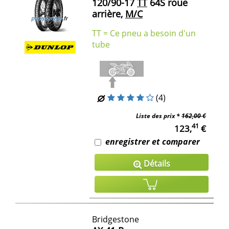
120/90-17
TT
64S roue
arrière,
M/C
TT = Ce pneu a besoin d'un
tube
(4)
Liste des prix *
162,00 €
41
123,
€
enregistrer et comparer
Détails
Bridgestone