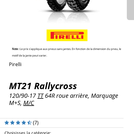
Note :
Le prix s'applique aux pneus sans jantes. En fonction de la dimension du pneu, le
motif de la jante peut varier.
Pirelli
MT21 Rallycross
120/90-17
TT
64R roue arrière, Marquage
M+S,
M/C
(
7
)
Choisisses la catégorie
: