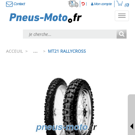
Contact
Mon compte
(0)
Toggl
navig
...
ACCEUIL
>
>
MT21 RALLYCROSS