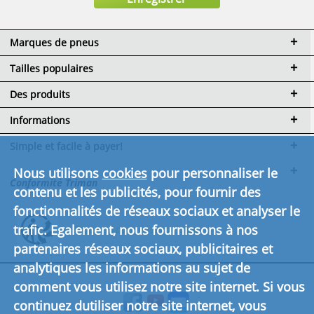
Marques de pneus
Tailles populaires
Des produits
Informations
Simple et facile à payer!
Nous utilisons
cookies
pour personnaliser le
Conformité Triman
contenu et les publicités, pour fournir des
fonctionnalités de réseaux sociaux et analyser le
trafic. Egalement, nous fournissons à nos
Cliquez ici pour en savoir plus.
partenaires réseaux sociaux, publicitaires et
analytiques les informations au sujet de
comment vous utilisez notre site internet. Si vous
continuez dutiliser notre site internet, vous