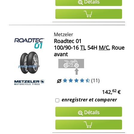
Détails
Metzeler
Roadtec 01
100/90-16
TL
54H
M/C
, Roue
avant
(11)
62
142,
€
enregistrer et comparer
Détails