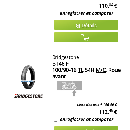
02
110,
€
enregistrer et comparer
Détails
Bridgestone
BT46 F
100/90-16
TL
54H
M/C
, Roue
avant
Liste des prix *
156,50 €
46
112,
€
enregistrer et comparer