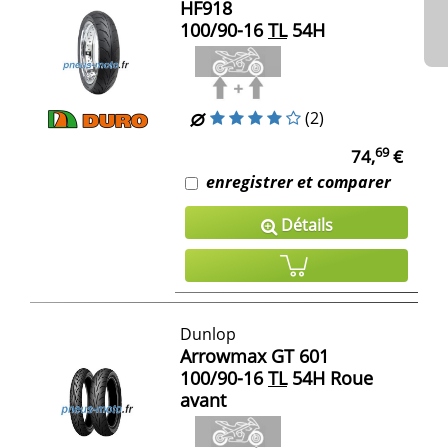
HF918
100/90-16
TL
54H
(2)
69
74,
€
enregistrer et comparer
Détails
Dunlop
Arrowmax GT 601
100/90-16
TL
54H Roue
avant