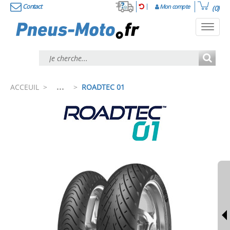
Contact
Mon compte
(0)
Toggl
navig
...
ACCEUIL
>
>
ROADTEC 01