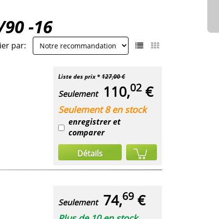
/90 -16
ier par:
Liste des prix *
127,00 €
02
110,
€
Seulement
Seulement 8 en stock
enregistrer et
comparer
Détails
69
74,
€
Seulement
Plus de 10 en stock