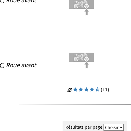
C
, Roue avant
C
, Roue avant
(11)
Résultats par page