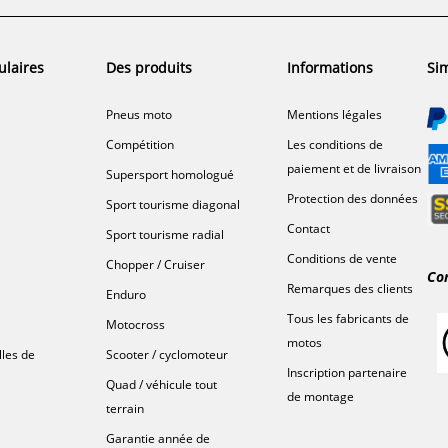
ulaires
Des produits
Informations
Sim
Pneus moto
Mentions légales
Compétition
Les conditions de
paiement et de livraison
Supersport homologué
Protection des données
Sport tourisme diagonal
Contact
Sport tourisme radial
Conditions de vente
Chopper / Cruiser
Co
Remarques des clients
Enduro
Tous les fabricants de
Motocross
motos
lles de
Scooter / cyclomoteur
Inscription partenaire
Quad / véhicule tout
de montage
terrain
Garantie année de