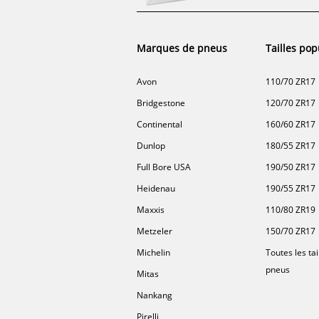
Marques de pneus
Tailles pop
Avon
110/70 ZR17
Bridgestone
120/70 ZR17
Continental
160/60 ZR17
Dunlop
180/55 ZR17
Full Bore USA
190/50 ZR17
Heidenau
190/55 ZR17
Maxxis
110/80 ZR19
Metzeler
150/70 ZR17
Michelin
Toutes les tai
pneus
Mitas
Nankang
Pirelli