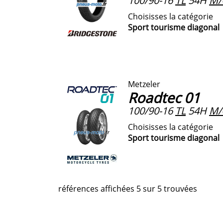
100/90-16
TL
54H
M/
Choisisses la catégorie
Sport tourisme diagonal
Metzeler
Roadtec 01
100/90-16
TL
54H
M/
Choisisses la catégorie
Sport tourisme diagonal
références affichées 5 sur 5 trouvées