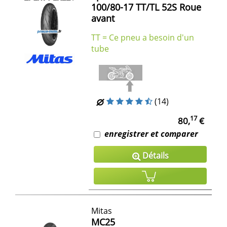
100/80-17 TT/TL 52S Roue
avant
TT = Ce pneu a besoin d'un
tube
(14)
17
80,
€
enregistrer et comparer
Détails
Mitas
MC25