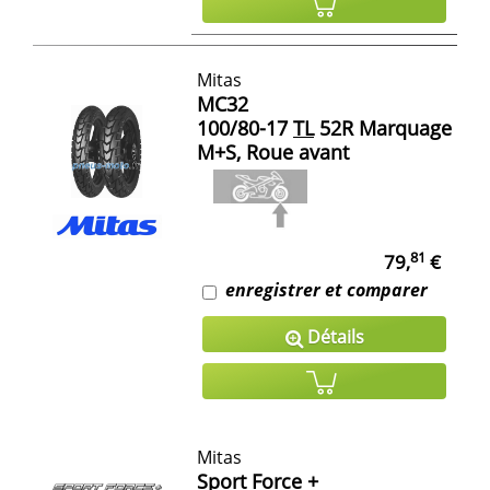
Mitas
MC32
100/80-17
TL
52R Marquage
M+S, Roue avant
81
79,
€
enregistrer et comparer
Détails
Mitas
Sport Force +