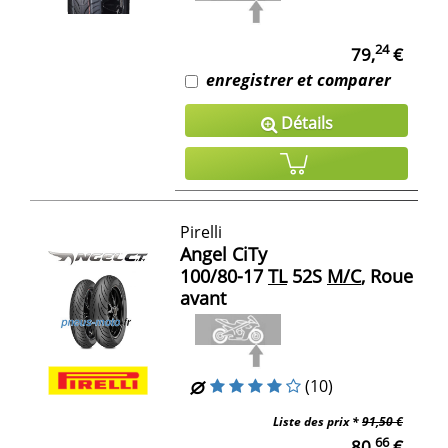
24
79,
€
enregistrer et comparer
Détails
Pirelli
Angel CiTy
100/80-17
TL
52S
M/C
, Roue
avant
(10)
Liste des prix *
91,50 €
66
80,
€