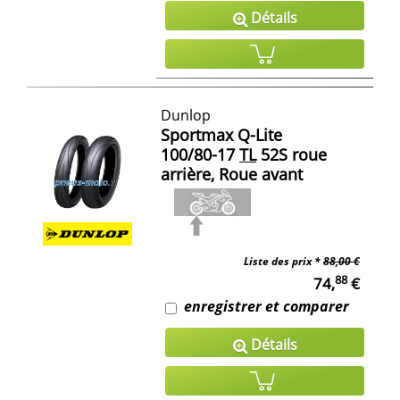
Détails
Dunlop
Sportmax Q-Lite
100/80-17
TL
52S roue
arrière, Roue avant
Liste des prix *
88,00 €
88
74,
€
enregistrer et comparer
Détails