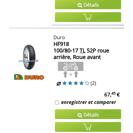
Détails
Duro
HF918
100/80-17
TL
52P roue
arrière, Roue avant
(2)
45
67,
€
enregistrer et comparer
Détails