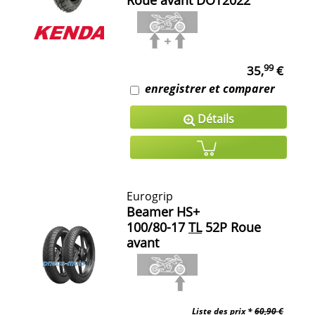
Roue avant DOT2022
99
35,
€
enregistrer et comparer
Détails
Eurogrip
Beamer HS+
100/80-17
TL
52P Roue
avant
Liste des prix *
60,90 €