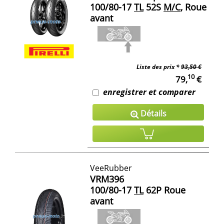
100/80-17
TL
52S
M/C
, Roue
avant
Liste des prix *
93,50 €
10
79,
€
enregistrer et comparer
Détails
VeeRubber
VRM396
100/80-17
TL
62P Roue
avant