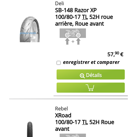
Deli
SB-148 Razor XP
100/80-17
TL
52H roue
arrière, Roue avant
90
57,
€
enregistrer et comparer
Détails
Rebel
XRoad
100/80-17
TL
52H Roue
avant