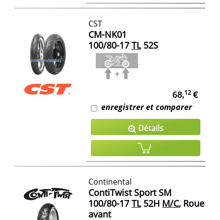
CST
CM-NK01
100/80-17
TL
52S
12
68,
€
enregistrer et comparer
Détails
Continental
ContiTwist Sport SM
100/80-17
TL
52H
M/C
, Roue
avant