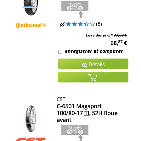
(8)
Liste des prix *
77,00 €
87
68,
€
enregistrer et comparer
Détails
CST
C-6501 Magsport
100/80-17
TL
52H Roue
avant