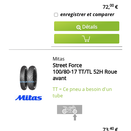
00
72,
€
enregistrer et comparer
Détails
Mitas
Street Force
100/80-17 TT/TL 52H Roue
avant
TT = Ce pneu a besoin d'un
tube
40
73,
€