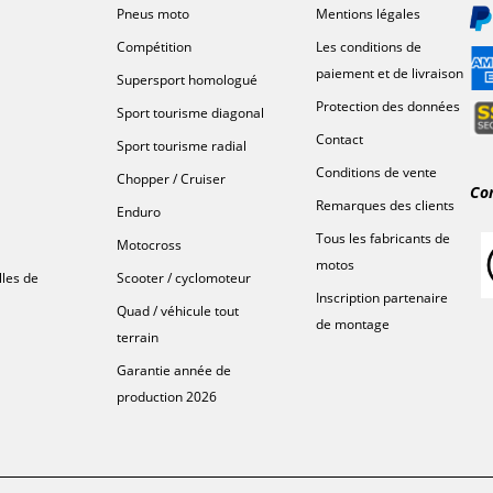
Pneus moto
Mentions légales
Compétition
Les conditions de
paiement et de livraison
Supersport homologué
Protection des données
Sport tourisme diagonal
Contact
Sport tourisme radial
Conditions de vente
Chopper / Cruiser
Co
Remarques des clients
Enduro
Tous les fabricants de
Motocross
motos
lles de
Scooter / cyclomoteur
Inscription partenaire
Quad / véhicule tout
de montage
terrain
Garantie année de
production 2026