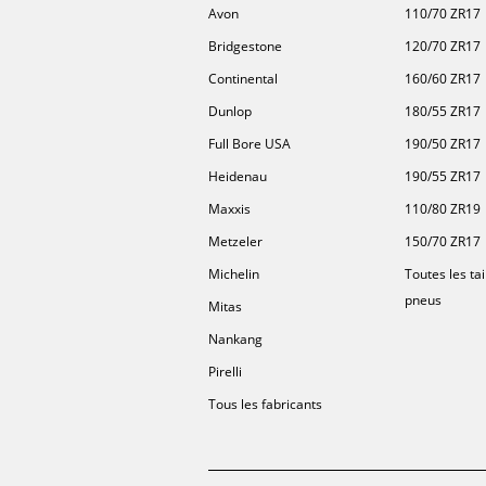
Avon
110/70 ZR17
Bridgestone
120/70 ZR17
Continental
160/60 ZR17
Dunlop
180/55 ZR17
Full Bore USA
190/50 ZR17
Heidenau
190/55 ZR17
Maxxis
110/80 ZR19
Metzeler
150/70 ZR17
Michelin
Toutes les tai
pneus
Mitas
Nankang
Pirelli
Tous les fabricants