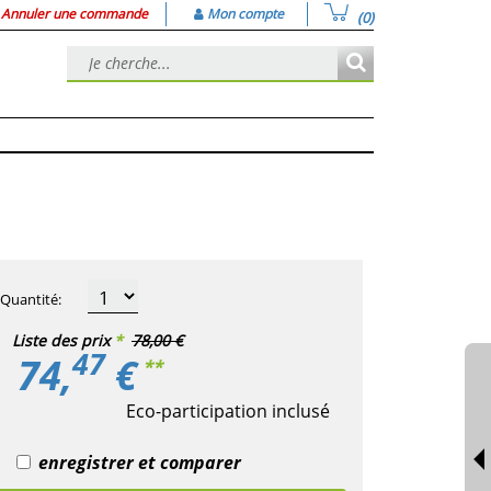
Annuler une commande
Mon compte
(0)
Quantité
:
Liste des prix
*
78,00 €
47
74,
€
**
Eco-participation inclusé
enregistrer et comparer