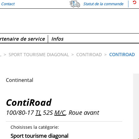
Contact
Statut de la commande
rtenaire de service
Infos
L
>
SPORT TOURISME DIAGONAL
>
CONTIROAD
>
CONTIROAD
Continental
ContiRoad
100/80-17
TL
52S
M/C
, Roue avant
Choisisses la catégorie
:
Sport tourisme diagonal