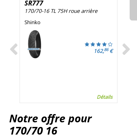
carrousel
carro
SR777
170/70-16 TL 75H roue arrière
Shinko
86
162,
€
Détails
Notre offre pour
170/70
16