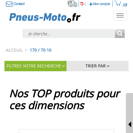
Contact
Mon compte
(0)
Toggl
navig
ACCEUIL
>
170 / 70 16
FILTRES VOTRE RECHERCHE
TRIER PAR
Nos TOP produits pour
ces dimensions
Diapositive
Diapo
précédente
suiva
du
du