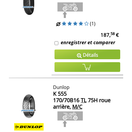
(1)
58
187,
€
enregistrer et comparer
Détails
Dunlop
K 555
170/70B16
TL
75H roue
arrière,
M/C