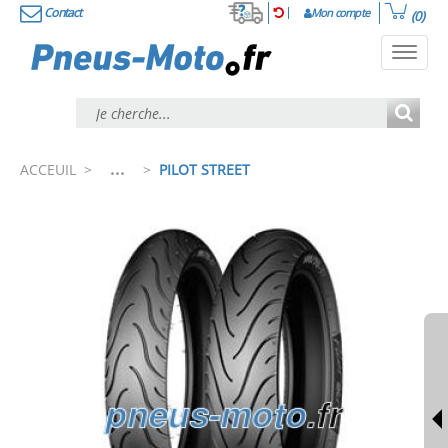
Contact
Mon compte
(0)
Toggl
navig
...
ACCEUIL
>
>
PILOT STREET