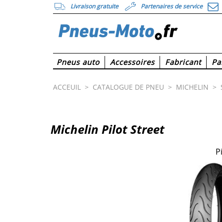
Livraison gratuite
Partenaires de service
Pneus auto
Accessoires
Fabricant
Pa
ACCEUIL
>
CATALOGUE DE PNEU
>
MICHELIN
>
Michelin Pilot Street
P