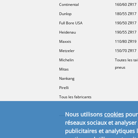
Continental
160/60 ZR17
Dunlop
180/55 ZR17
Full Bore USA
190/50 ZR17
Heidenau
190/55 ZR17
Maxxis
110/80 ZR19
Metzeler
150/70 ZR17
Michelin
Toutes les tai
pneus
Mitas
Nankang
Pirelli
Tous les fabricants
Nous utilisons
cookies
pour 
réseaux sociaux et analyser 
publicitaires et analytiques