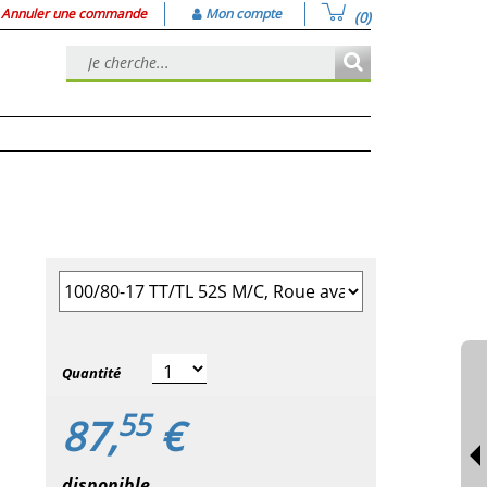
Annuler une commande
Mon compte
(0)
Sélectionner la taille du pneu
Quantité
55
87,
€
disponible