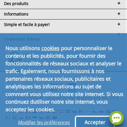
Des produits
Informations
Simple et facile à payer!
Conformité Triman
Nous utilisons
cookies
pour personnaliser le
contenu et les publicités, pour fournir des
Cliquez ici pour en savoir plus.
fonctionnalités de réseaux sociaux et analyser le
trafic. Egalement, nous fournissons à nos
partenaires réseaux sociaux, publicitaires et
analytiques les informations au sujet de
comment vous utilisez notre site internet. Si vous
© pneus-moto.fr - une offre par la Delticom AG 2026
continuez dutiliser notre site internet, vous
acceptez les cookies.
Accepter
Modifier les préférences