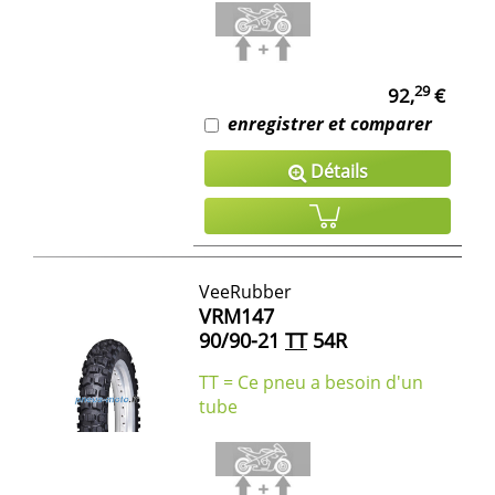
29
92,
€
enregistrer et comparer
Détails
VeeRubber
VRM147
90/90-21
TT
54R
TT = Ce pneu a besoin d'un
tube