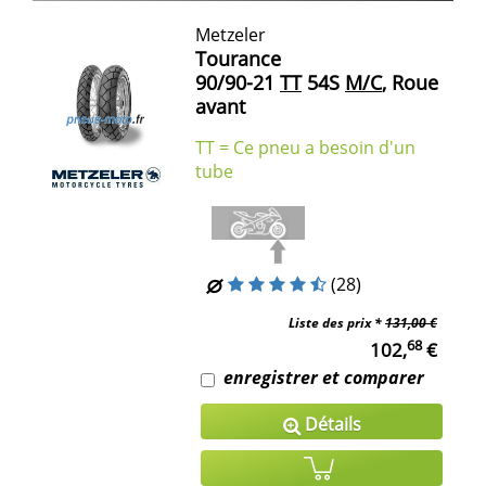
Metzeler
Tourance
90/90-21
TT
54S
M/C
, Roue
avant
TT = Ce pneu a besoin d'un
tube
(28)
Liste des prix *
131,00 €
68
102,
€
enregistrer et comparer
Détails