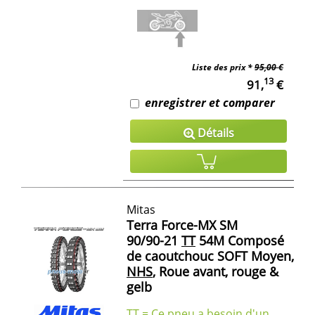
Liste des prix *
95,00 €
13
91,
€
enregistrer et comparer
Détails
Mitas
Terra Force-MX SM
90/90-21
TT
54M Composé
de caoutchouc SOFT Moyen,
NHS
, Roue avant, rouge &
gelb
TT = Ce pneu a besoin d'un