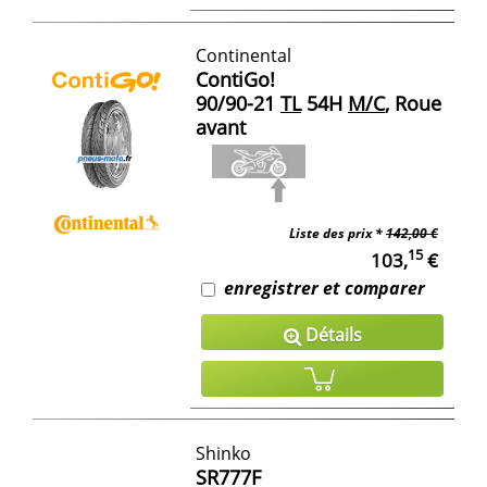
Continental
ContiGo!
90/90-21
TL
54H
M/C
, Roue
avant
Liste des prix *
142,00 €
15
103,
€
enregistrer et comparer
Détails
Shinko
SR777F