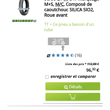
M+S,
M/C
, Composé de
caoutchouc SILICA SIO2,
Roue avant
TT = Ce pneu a besoin d'un
tube
(16)
Liste des prix *
112,00 €
32
96,
€
enregistrer et comparer
Détails