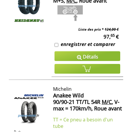
M+S,
M/C
, Roue avant
Liste des prix *
124,00 €
65
97,
€
enregistrer et comparer
Détails
Michelin
Anakee Wild
90/90-21 TT/TL 54R
M/C
, V-
max = 170km/h, Roue avant
TT = Ce pneu a besoin d'un
tube