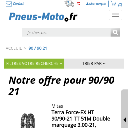
Contact
Mon compte
(0)
Toggl
navig
ACCEUIL
>
90 / 90 21
FILTRES VOTRE RECHERCHE
TRIER PAR
Notre offre pour
90/90
21
Mitas
Terra Force-EX HT
90/90-21
TT
51M Double
marquage 3.00-21,