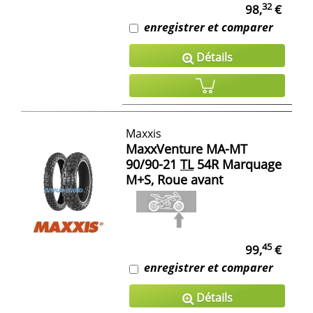
32
98,
€
enregistrer et comparer
Détails
Maxxis
MaxxVenture MA-MT
90/90-21
TL
54R Marquage
M+S, Roue avant
45
99,
€
enregistrer et comparer
Détails