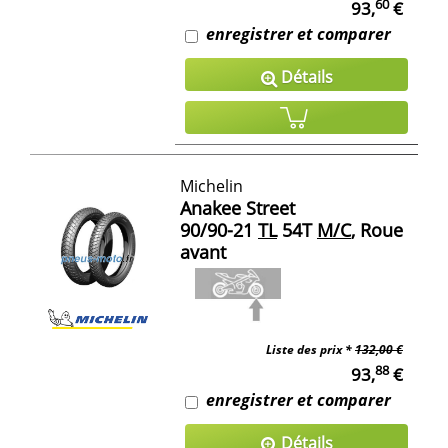
60
93,
€
enregistrer et comparer
Détails
Michelin
Anakee Street
90/90-21
TL
54T
M/C
, Roue
avant
Liste des prix *
132,00 €
88
93,
€
enregistrer et comparer
Détails