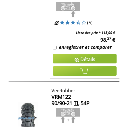
(5)
Liste des prix *
115,00 €
27
98,
€
enregistrer et comparer
Détails
VeeRubber
VRM122
90/90-21
TL
54P