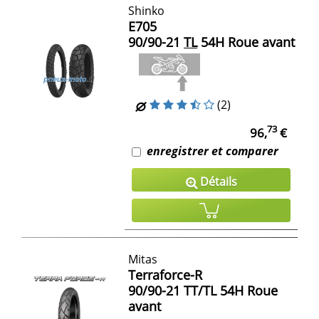
Shinko
E705
90/90-21
TL
54H Roue avant
(2)
73
96,
€
enregistrer et comparer
Détails
Mitas
Terraforce-R
90/90-21 TT/TL 54H Roue
avant