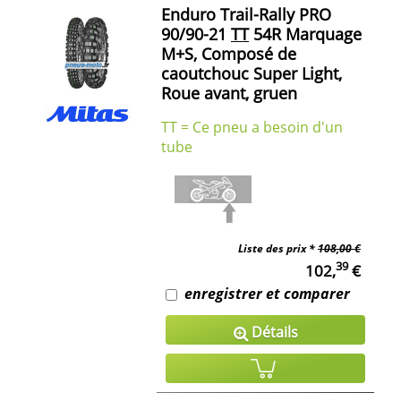
Enduro Trail-Rally PRO
90/90-21
TT
54R Marquage
M+S, Composé de
caoutchouc Super Light,
Roue avant, gruen
TT = Ce pneu a besoin d'un
tube
Liste des prix *
108,00 €
39
102,
€
enregistrer et comparer
Détails