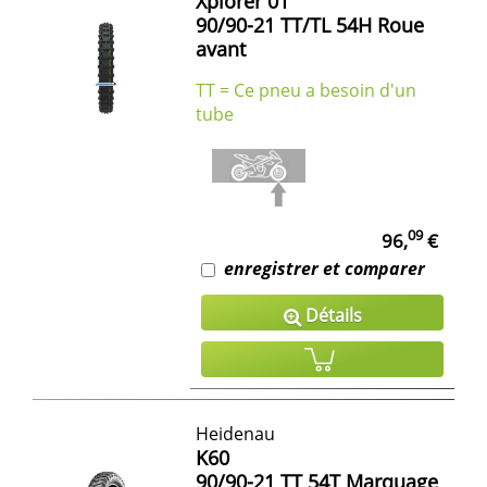
Xplorer 01
90/90-21 TT/TL 54H Roue
avant
TT = Ce pneu a besoin d'un
tube
09
96,
€
enregistrer et comparer
Détails
Heidenau
K60
90/90-21
TT
54T Marquage