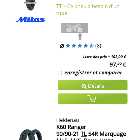
TT = Ce pneu a besoin d'un
tube
(8)
Liste des prix *
103,00 €
36
97,
€
enregistrer et comparer
Détails
Heidenau
K60 Ranger
90/90-21
TL
54R Marquage