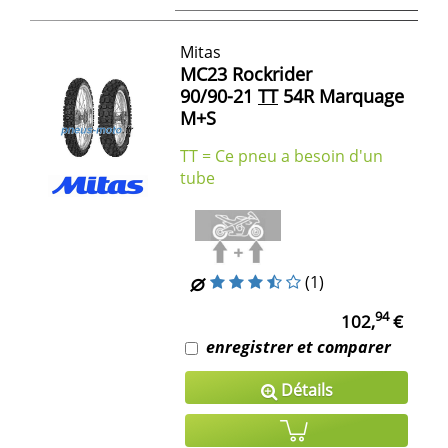
Mitas
MC23 Rockrider
90/90-21
TT
54R Marquage
M+S
TT = Ce pneu a besoin d'un
tube
(1)
94
102,
€
enregistrer et comparer
Détails