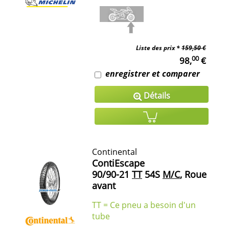
Liste des prix *
159,50 €
00
98,
€
enregistrer et comparer
Détails
Continental
ContiEscape
90/90-21
TT
54S
M/C
, Roue
avant
TT = Ce pneu a besoin d'un
tube