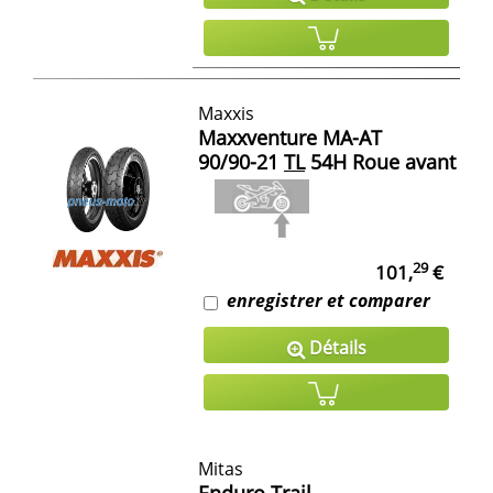
Maxxis
Maxxventure MA-AT
90/90-21
TL
54H Roue avant
29
101,
€
enregistrer et comparer
Détails
Mitas
Enduro Trail