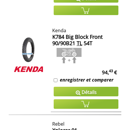
Kenda
K784 Big Block Front
90/90B21
TL
54T
43
94,
€
enregistrer et comparer
Détails
Rebel