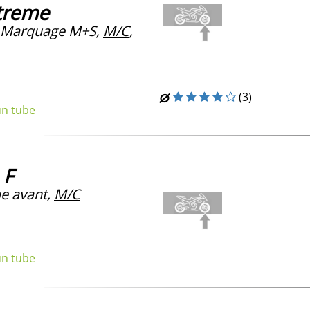
treme
 Marquage M+S,
M/C
,
(3)
un tube
 F
 avant,
M/C
un tube