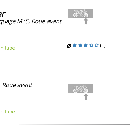
er
uage M+S, Roue avant
(1)
un tube
, Roue avant
un tube