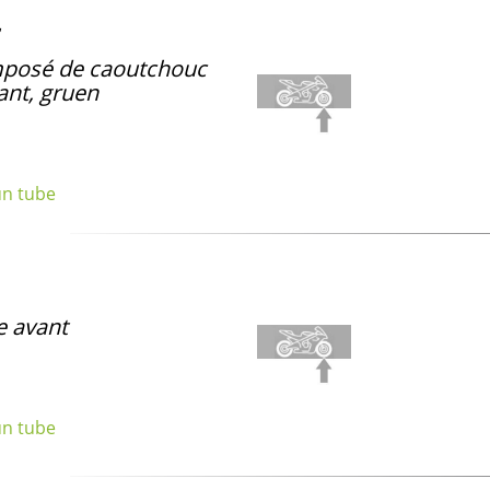
posé de caoutchouc
ant, gruen
un tube
 avant
un tube