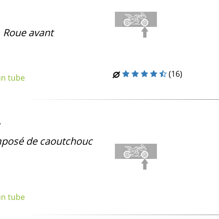
, Roue avant
(16)
un tube
posé de caoutchouc
un tube