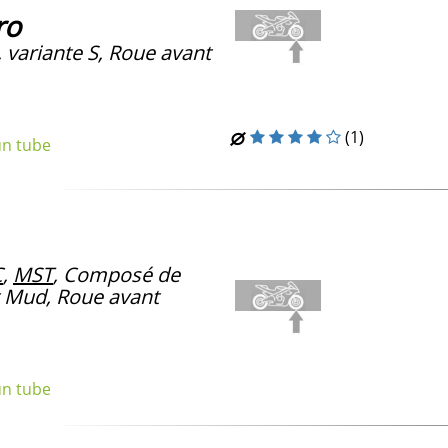
ro
, variante S, Roue avant
(1)
un tube
C
,
MST
, Composé de
 Mud, Roue avant
un tube