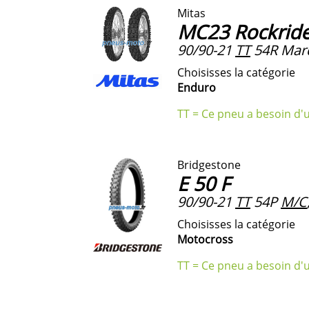
Mitas
MC23 Rockrid
90/90-21
TT
54R Marq
Choisisses la catégorie
Enduro
TT = Ce pneu a besoin d'
Bridgestone
E 50 F
90/90-21
TT
54P
M/C
Choisisses la catégorie
Motocross
TT = Ce pneu a besoin d'