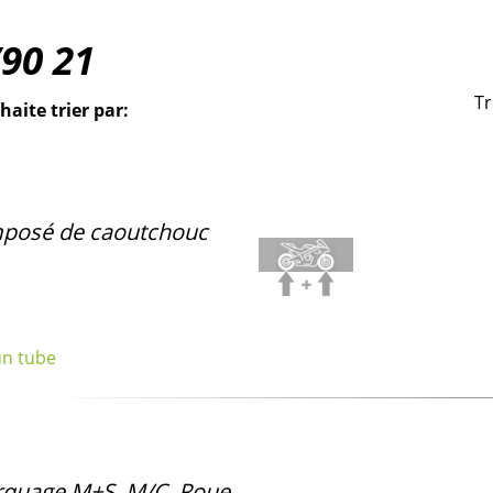
/90
21
Tr
haite trier par:
posé de caoutchouc
un tube
quage M+S,
M/C
, Roue