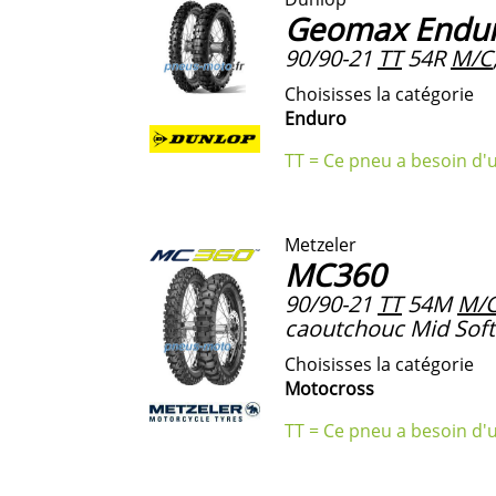
Geomax Endu
90/90-21
TT
54R
M/C
Choisisses la catégorie
Enduro
TT = Ce pneu a besoin d'
Metzeler
MC360
90/90-21
TT
54M
M/
caoutchouc Mid Soft
Choisisses la catégorie
Motocross
TT = Ce pneu a besoin d'