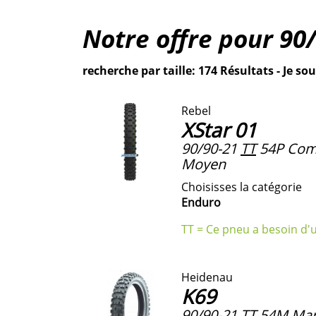
Notre offre pour
90
recherche par taille: 174 Résultats - Je sou
Rebel
XStar 01
90/90-21
TT
54P Com
Moyen
Choisisses la catégorie
Enduro
TT = Ce pneu a besoin d'
Heidenau
K69
90/90-21
TT
54M Mar