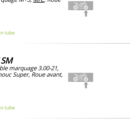
un tube
F SM
le marquage 3.00-21,
ouc Super, Roue avant,
un tube