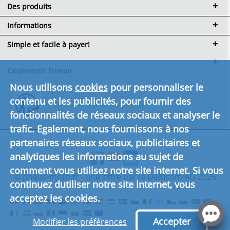
Des produits
Informations
Simple et facile à payer!
Conformité Triman
Nous utilisons
cookies
pour personnaliser le
contenu et les publicités, pour fournir des
Cliquez ici pour en savoir plus.
fonctionnalités de réseaux sociaux et analyser le
trafic. Egalement, nous fournissons à nos
partenaires réseaux sociaux, publicitaires et
analytiques les informations au sujet de
comment vous utilisez notre site internet. Si vous
© pneus-moto.fr - une offre par la Delticom AG 2026
continuez dutiliser notre site internet, vous
acceptez les cookies.
Accepter
Modifier les préférences