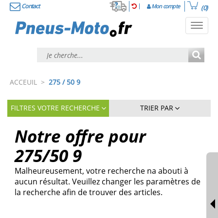
Contact
Mon compte
(0)
Toggl
navig
ACCEUIL
>
275 / 50 9
FILTRES VOTRE RECHERCHE
TRIER PAR
Notre offre pour
275/50
9
Malheureusement, votre recherche na abouti à
aucun résultat. Veuillez changer les paramètres de
la recherche afin de trouver des articles.