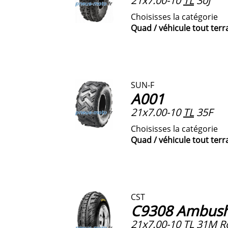
21x7.00-10
TL
30J
Choisisses la catégorie
Quad / véhicule tout terr
SUN-F
A001
21x7.00-10
TL
35F
Choisisses la catégorie
Quad / véhicule tout terr
CST
C9308 Ambus
21x7.00-10
TL
31M Ro