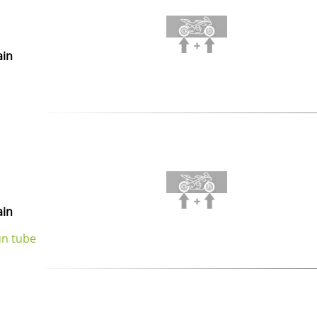
ain
ain
un tube