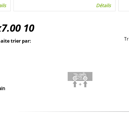
ils
Détails
x7.00
10
Tr
aite trier par:
ain