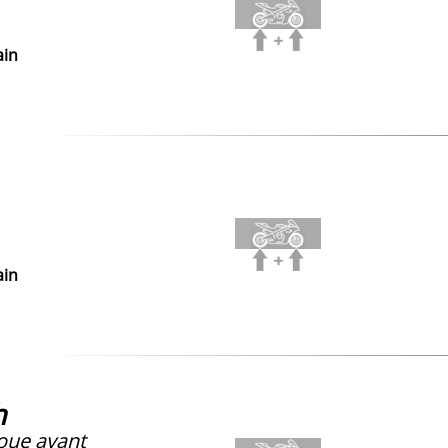
ain
ain
h
ue avant