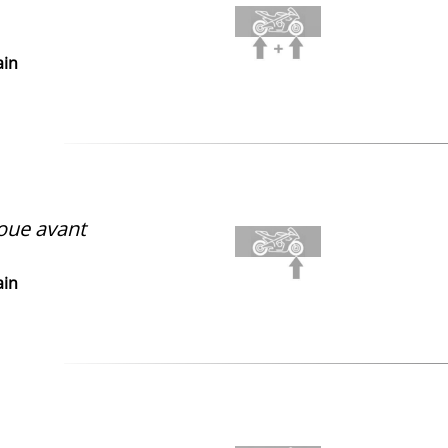
ain
ue avant
ain