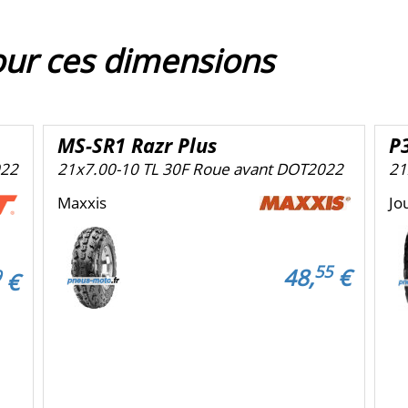
our ces dimensions
MS-SR1 Razr Plus
P
022
21x7.00-10 TL 30F Roue avant DOT2022
21
Maxxis
Jo
55
48,
€
9
€