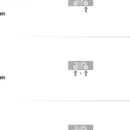
ain
ain