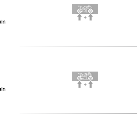
ain
ain