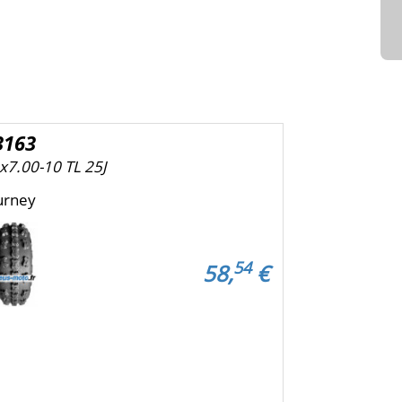
3163
x7.00-10 TL 25J
urney
54
58,
€