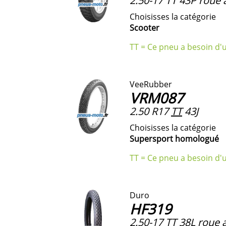
2.50-17 TT 43P roue 
Choisisses la catégorie
Scooter
TT = Ce pneu a besoin d'
VeeRubber
VRM087
2.50 R17
TT
43J
Choisisses la catégorie
Supersport homologué
TT = Ce pneu a besoin d'
Duro
HF319
2.50-17
TT
38L roue a