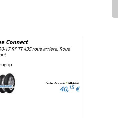
ee Connect
50-17 RF TT 43S roue arrière, Roue
ant
rogrip
Liste des prix
*
50,40 €
15
40,
€