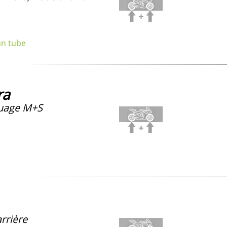
un tube
ra
uage M+S
rrière