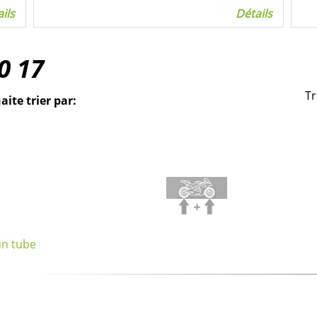
ils
Détails
0
17
Tr
aite trier par:
un tube