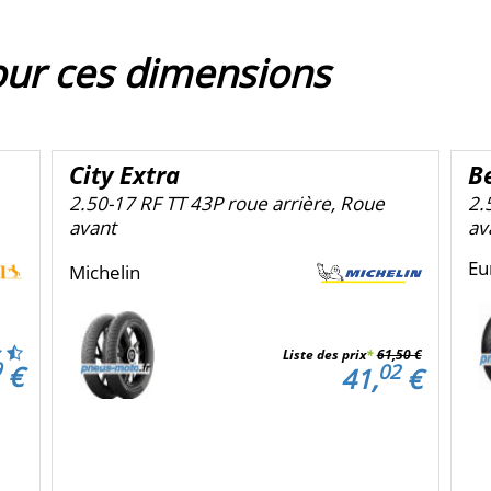
our ces dimensions
City Extra
B
2.50-17 RF TT 43P roue arrière, Roue
2.
avant
av
Eu
Michelin
Liste des prix
*
61,50 €
9
02
€
41,
€