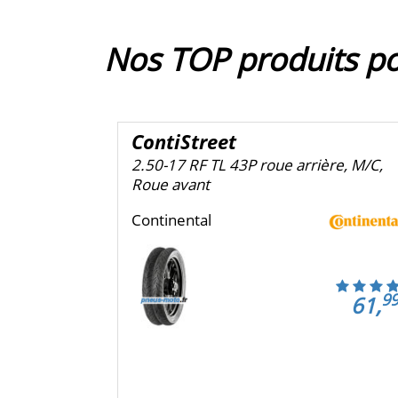
Nos TOP produits p
ContiStreet
2.50-17 RF TL 43P roue arrière, M/C,
Roue avant
Continental
9
61,