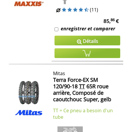
(11)
86
85,
€
enregistrer et comparer
Détails
Mitas
Terra Force-EX SM
120/90-18
TT
65R roue
arrière, Composé de
caoutchouc Super, gelb
TT = Ce pneu a besoin d'un
tube