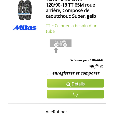
120/90-18
TT
65M roue
arrière, Composé de
caoutchouc Super, gelb
TT = Ce pneu a besoin d'un
tube
Liste des prix *
96,00 €
46
95,
€
enregistrer et comparer
Détails
VeeRubber