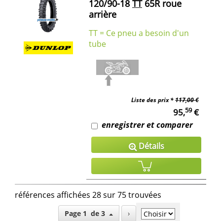
120/90-18
TT
65R roue
arrière
TT = Ce pneu a besoin d'un
tube
Liste des prix *
117,00 €
59
95,
€
enregistrer et comparer
Détails
références affichées 28 sur 75 trouvées
Page 1 de 3
›