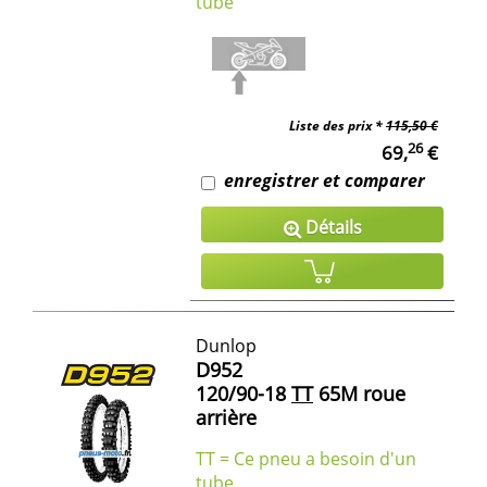
tube
Liste des prix *
115,50 €
26
69,
€
enregistrer et comparer
Détails
Dunlop
D952
120/90-18
TT
65M roue
arrière
TT = Ce pneu a besoin d'un
tube