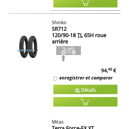
Shinko
SR712
120/90-18
TL
65H roue
arrière
43
94,
€
enregistrer et comparer
Détails
Mitas
Terra Force-EX XT