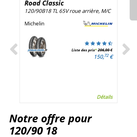
carrousel
carro
Road Classic
120/90B18 TL 65V roue arrière, M/C
Michelin
Liste des prix
*
206,00 €
72
150,
€
Détails
Notre offre pour
120/90
18