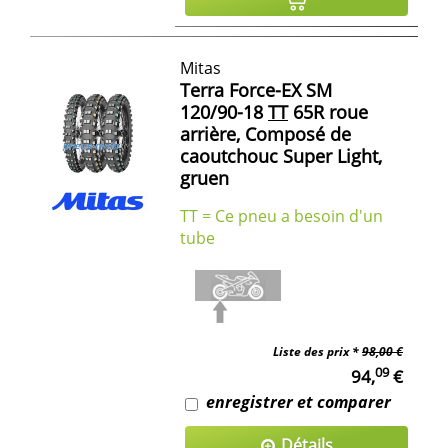
Mitas
Terra Force-EX SM
120/90-18
TT
65R roue
arrière, Composé de
caoutchouc Super Light,
gruen
TT = Ce pneu a besoin d'un
tube
Liste des prix *
98,00 €
09
94,
€
enregistrer et comparer
Détails