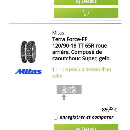
Détails
Mitas
Terra Force-EF
120/90-18
TT
65R roue
arrière, Composé de
caoutchouc Super, gelb
TT = Ce pneu a besoin d'un
tube
25
89,
€
enregistrer et comparer
Détails