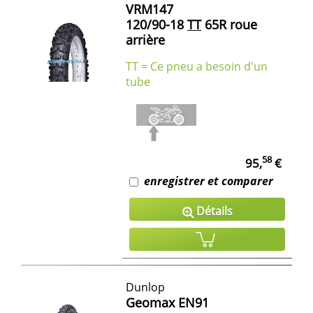
VRM147
120/90-18
TT
65R roue
arrière
TT = Ce pneu a besoin d'un
tube
58
95,
€
enregistrer et comparer
Détails
Dunlop
Geomax EN91