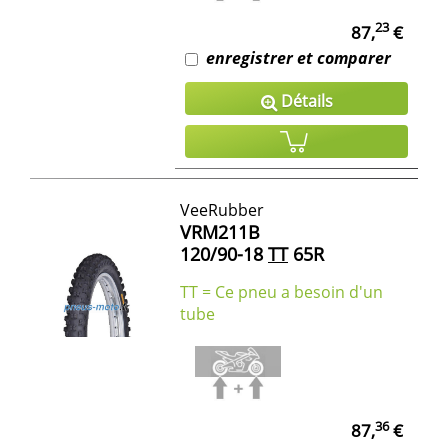
23
87,
€
enregistrer et comparer
Détails
VeeRubber
VRM211B
120/90-18
TT
65R
TT = Ce pneu a besoin d'un
tube
36
87,
€