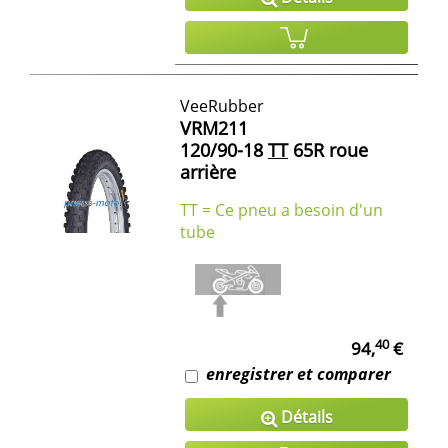
VeeRubber
VRM211
120/90-18
TT
65R roue
arrière
TT = Ce pneu a besoin d'un
tube
40
94,
€
enregistrer et comparer
Détails