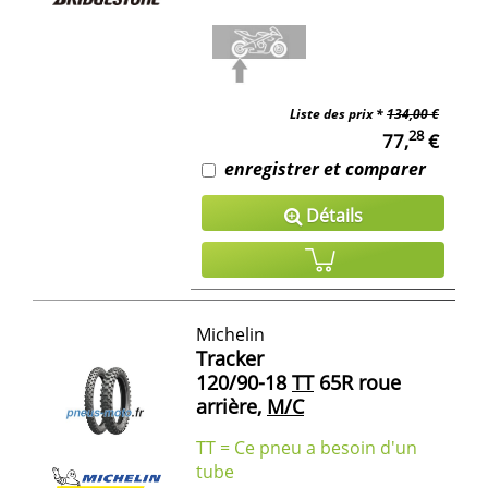
Liste des prix *
134,00 €
28
77,
€
enregistrer et comparer
Détails
Michelin
Tracker
120/90-18
TT
65R roue
arrière,
M/C
TT = Ce pneu a besoin d'un
tube