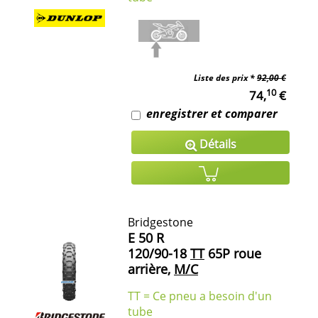
Liste des prix *
92,00 €
10
74,
€
enregistrer et comparer
Détails
Bridgestone
E 50 R
120/90-18
TT
65P roue
arrière,
M/C
TT = Ce pneu a besoin d'un
tube