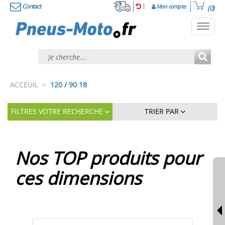
Contact
Mon compte
(0)
Toggl
navig
ACCEUIL
>
120 / 90 18
FILTRES VOTRE RECHERCHE
TRIER PAR
Nos TOP produits pour
ces dimensions
Diapositive
Diapo
précédente
suiva
du
du