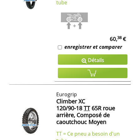
tube
38
60,
€
enregistrer et comparer
Détails
Eurogrip
Climber XC
120/90-18
TT
65R roue
arrière, Composé de
caoutchouc Moyen
TT = Ce pneu a besoin d'un