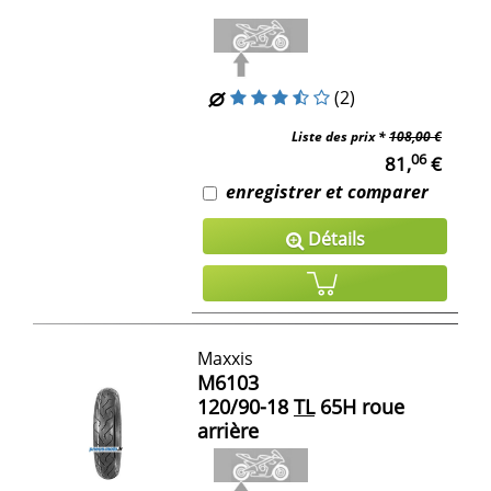
(2)
Liste des prix *
108,00 €
06
81,
€
enregistrer et comparer
Détails
Maxxis
M6103
120/90-18
TL
65H roue
arrière