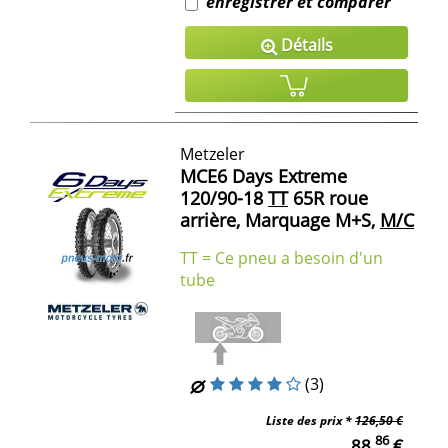
enregistrer et comparer
Détails
Metzeler
MCE6 Days Extreme
120/90-18
TT
65R roue
arrière, Marquage M+S,
M/C
TT = Ce pneu a besoin d'un
tube
(3)
Liste des prix *
126,50 €
86
88,
€