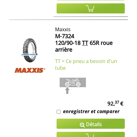
Maxxis
M-7324
120/90-18
TT
65R roue
arrière
TT = Ce pneu a besoin d'un
tube
37
92,
€
enregistrer et comparer
Détails