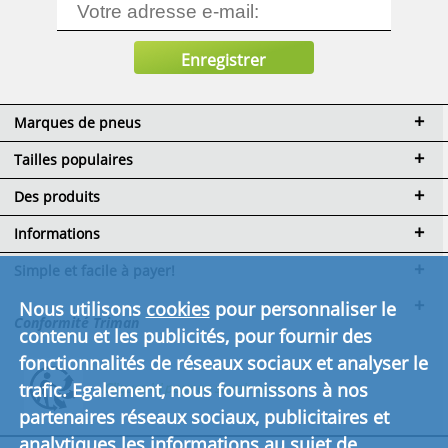
Marques de pneus
Tailles populaires
Des produits
Informations
Simple et facile à payer!
Nous utilisons
cookies
pour personnaliser le
Conformité Triman
contenu et les publicités, pour fournir des
fonctionnalités de réseaux sociaux et analyser le
trafic. Egalement, nous fournissons à nos
Cliquez ici pour en savoir plus.
partenaires réseaux sociaux, publicitaires et
analytiques les informations au sujet de