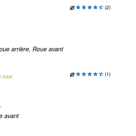
(2)
oue arrière, Roue avant
(1)
n tube
 avant