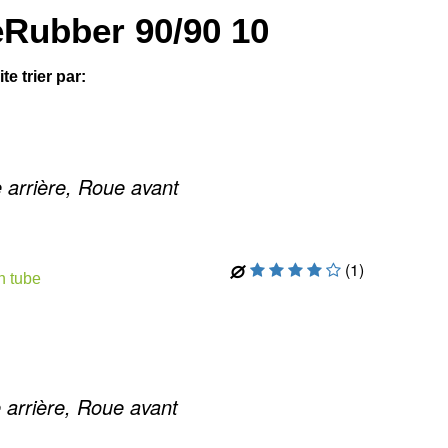
eRubber
90/90
10
te trier par:
 arrière, Roue avant
(1)
n tube
 arrière, Roue avant