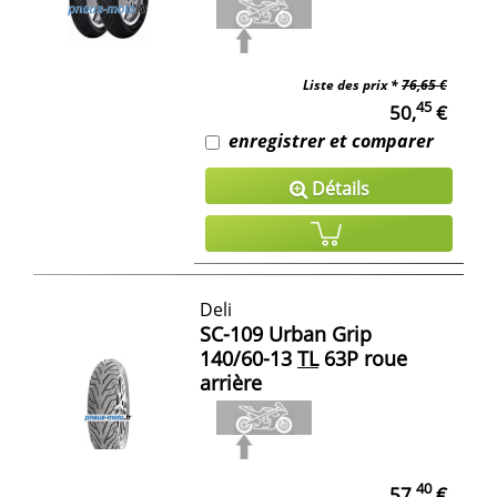
Liste des prix *
76,65 €
45
50,
€
enregistrer et comparer
Détails
Deli
SC-109 Urban Grip
140/60-13
TL
63P roue
arrière
40
57,
€