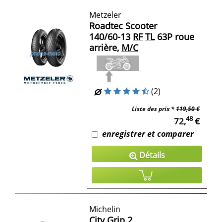
Metzeler
Roadtec Scooter
140/60-13
RF
TL
63P roue
arrière,
M/C
(2)
Liste des prix *
119,50 €
48
72,
€
enregistrer et comparer
Détails
Michelin
City Grip 2