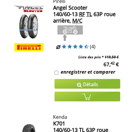
Pirelli
Angel Scooter
140/60-13
RF
TL
63P roue
arrière,
M/C
(4)
Liste des prix *
119,50 €
42
67,
€
enregistrer et comparer
Détails
Kenda
K701
140/60-13
TL
63P roue