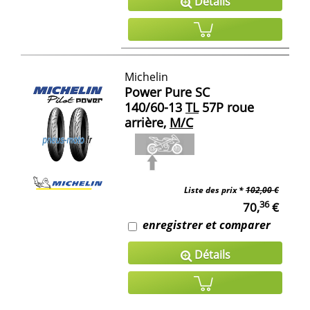
Détails
Michelin
Power Pure SC
140/60-13
TL
57P roue
arrière,
M/C
Liste des prix *
102,00 €
36
70,
€
enregistrer et comparer
Détails