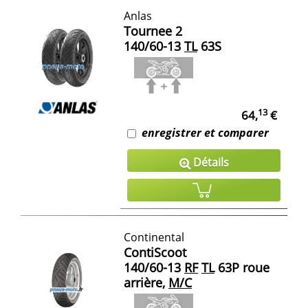
Anlas
Tournee 2
140/60-13
TL
63S
13
64,
€
enregistrer et comparer
Détails
Continental
ContiScoot
140/60-13
RF
TL
63P roue
arrière,
M/C