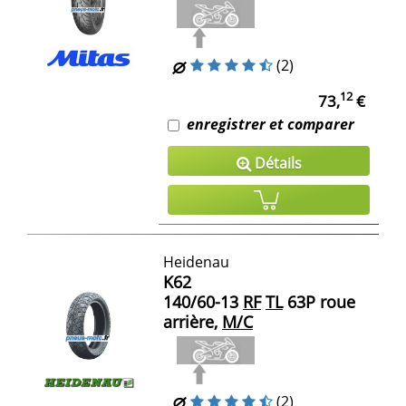
(2)
12
73,
€
enregistrer et comparer
Détails
Heidenau
K62
140/60-13
RF
TL
63P roue
arrière,
M/C
(2)