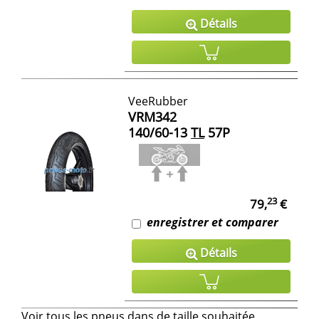
Détails
VeeRubber
VRM342
140/60-13
TL
57P
23
79,
€
enregistrer et comparer
Détails
Voir tous les pneus dans de taille souhaitée