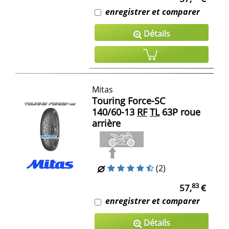
enregistrer et comparer
Détails
Mitas
Touring Force-SC
140/60-13
RF
TL
63P roue
arrière
(2)
83
57,
€
enregistrer et comparer
Détails