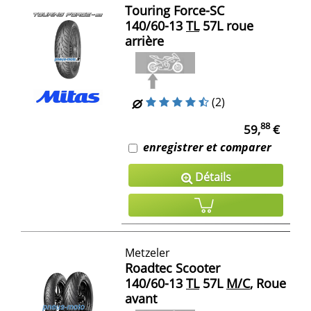
Touring Force-SC
140/60-13
TL
57L roue
arrière
(2)
88
59,
€
enregistrer et comparer
Détails
Metzeler
Roadtec Scooter
140/60-13
TL
57L
M/C
, Roue
avant