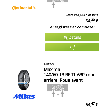
Liste des prix *
85,00 €
30
64,
€
enregistrer et comparer
Détails
Mitas
Maxima
140/60-13
RF
TL
63P roue
arrière, Roue avant
47
64,
€