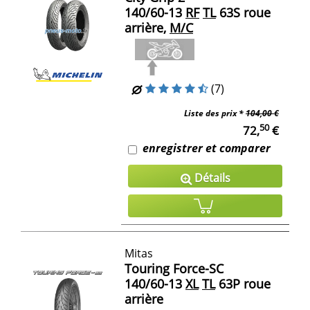
140/60-13
RF
TL
63S roue
arrière,
M/C
(7)
Liste des prix *
104,00 €
50
72,
€
enregistrer et comparer
Détails
Mitas
Touring Force-SC
140/60-13
XL
TL
63P roue
arrière