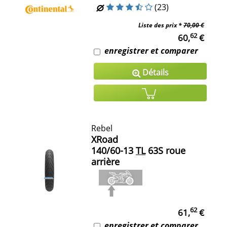
(23)
Liste des prix *
70,00 €
62
60,
€
enregistrer et comparer
Détails
Rebel
XRoad
140/60-13
TL
63S roue
arrière
62
61,
€
enregistrer et comparer