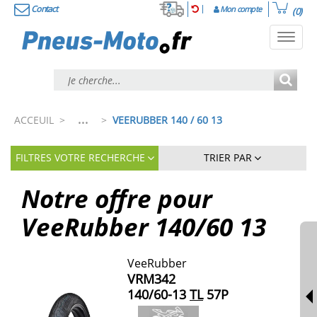
Contact
Mon compte
(0)
Toggl
navig
...
ACCEUIL
>
>
VEERUBBER 140 / 60 13
FILTRES VOTRE RECHERCHE
TRIER PAR
Notre offre pour
VeeRubber
140/60
13
VeeRubber
VRM342
140/60-13
TL
57P