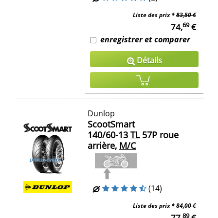
Liste des prix *
83,50 €
69
74,
€
enregistrer et comparer
Détails
Dunlop
ScootSmart
140/60-13
TL
57P roue
arrière,
M/C
(14)
Liste des prix *
84,00 €
89
77,
€