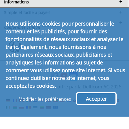
Informations
Simple et facile à payer!
Nous utilisons
cookies
pour personnaliser le
Conformité Triman
contenu et les publicités, pour fournir des
fonctionnalités de réseaux sociaux et analyser le
trafic. Egalement, nous fournissons à nos
Cliquez ici pour en savoir plus.
partenaires réseaux sociaux, publicitaires et
analytiques les informations au sujet de
comment vous utilisez notre site internet. Si vous
continuez dutiliser notre site internet, vous
acceptez les cookies.
© pneus-moto.fr - une offre par la Delticom AG 2026
Accepter
Modifier les préférences