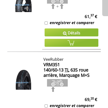
37
61,
€
enregistrer et comparer
Détails
VeeRubber
VRM351
140/60-13
TL
63S roue
arrière, Marquage M+S
20
69,
€
enregistrer et comparer