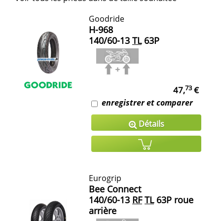
Goodride
H-968
140/60-13
TL
63P
73
47,
€
enregistrer et comparer
Détails
Eurogrip
Bee Connect
140/60-13
RF
TL
63P roue
arrière