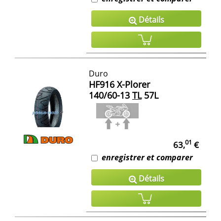
Détails
Duro
HF916 X-Plorer
140/60-13
TL
57L
01
63,
€
enregistrer et comparer
Détails