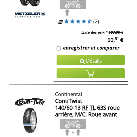
(2)
Liste des prix *
107,00 €
31
60,
€
enregistrer et comparer
Détails
Continental
ContiTwist
140/60-13
RF
TL
63S roue
arrière,
M/C
, Roue avant