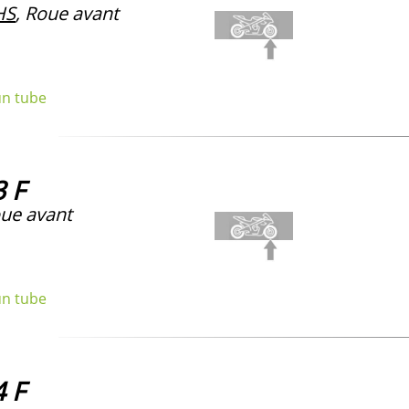
HS
, Roue avant
un tube
 F
ue avant
un tube
 F