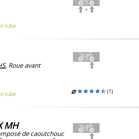
un tube
HS
, Roue avant
(1)
un tube
MX MH
mposé de caoutchouc