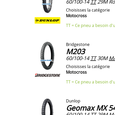
60/100-14
TT
29M Ro
Choisisses la catégorie
Motocross
TT = Ce pneu a besoin d'
Bridgestone
M203
60/100-14
TT
30M
M
Choisisses la catégorie
Motocross
TT = Ce pneu a besoin d'
Dunlop
Geomax MX 54
60/100-14
TT
29M
M