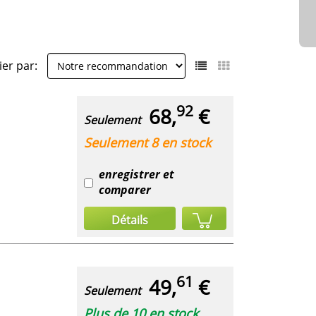
ier par:
92
68,
€
Seulement
Seulement 8 en stock
enregistrer et
comparer
Détails
61
49,
€
Seulement
Plus de 10 en stock