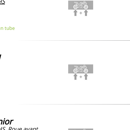
HS
un tube
I
nior
HS
, Roue avant