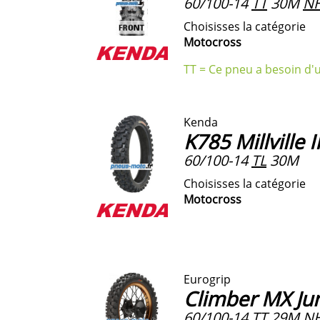
60/100-14
TT
30M
N
Choisisses la catégorie
Motocross
TT = Ce pneu a besoin d'
Kenda
K785 Millville I
60/100-14
TL
30M
Choisisses la catégorie
Motocross
Eurogrip
Climber MX Ju
60/100-14
TT
29M
N