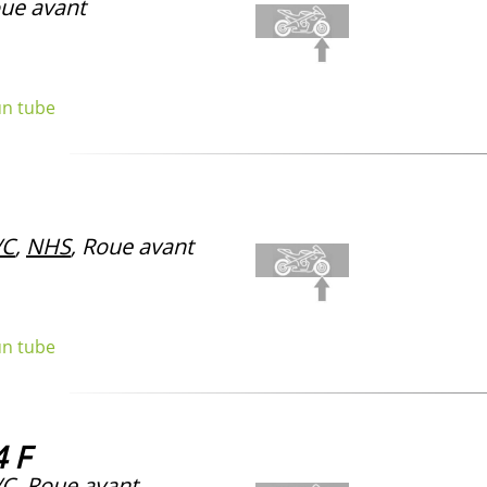
ue avant
un tube
/C
,
NHS
, Roue avant
un tube
 F
/C
, Roue avant