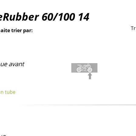
eRubber
60/100
14
Tr
aite trier par:
ue avant
un tube