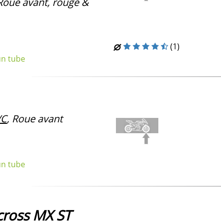
 Roue avant, rouge &
(1)
un tube
/C
, Roue avant
un tube
ross MX ST