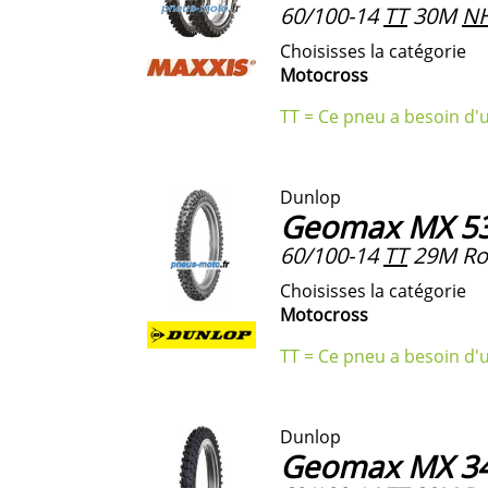
60/100-14
TT
30M
N
Choisisses la catégorie
Motocross
TT = Ce pneu a besoin d'
Dunlop
Geomax MX 53
60/100-14
TT
29M Ro
Choisisses la catégorie
Motocross
TT = Ce pneu a besoin d'
Dunlop
Geomax MX 34