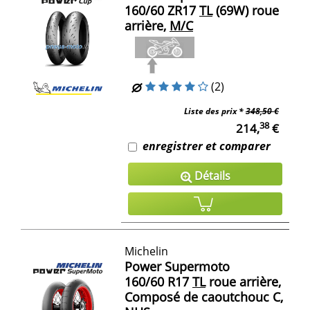
160/60 ZR17
TL
(69W) roue
arrière,
M/C
(2)
Liste des prix *
348,50 €
38
214,
€
enregistrer et comparer
Détails
Michelin
Power Supermoto
160/60 R17
TL
roue arrière,
Composé de caoutchouc C,