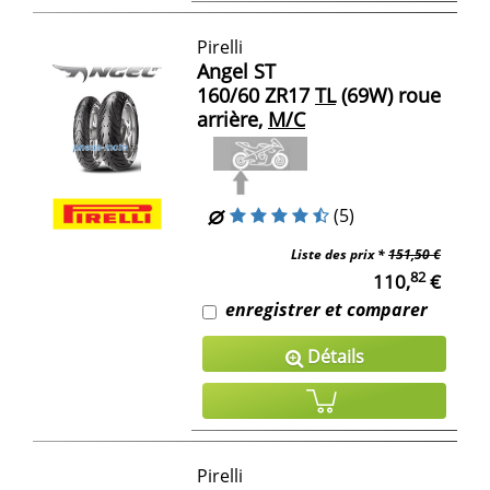
Pirelli
Angel ST
160/60 ZR17
TL
(69W) roue
arrière,
M/C
(5)
Liste des prix *
151,50 €
82
110,
€
enregistrer et comparer
Détails
Pirelli