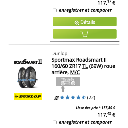
17
117,
€
enregistrer et comparer
Détails
Dunlop
Sportmax Roadsmart II
160/60 ZR17
TL
(69W) roue
arrière,
M/C
(22)
Liste des prix *
177,50 €
45
117,
€
enregistrer et comparer