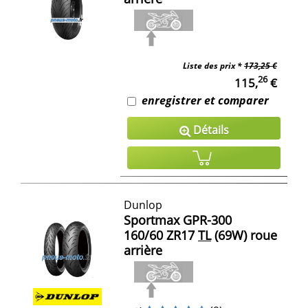
Liste des prix *
173,25 €
26
115,
€
enregistrer et comparer
Détails
Dunlop
Sportmax GPR-300
160/60 ZR17
TL
(69W) roue
arrière