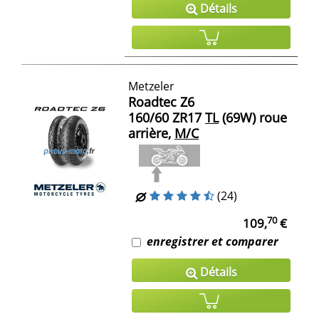
Détails
Metzeler
Roadtec Z6
160/60 ZR17
TL
(69W) roue
arrière,
M/C
(24)
70
109,
€
enregistrer et comparer
Détails