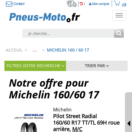
Contact
Mon compte
(0)
Toggl
navig
...
ACCEUIL
>
>
MICHELIN 160 / 60 17
FILTRES VOTRE RECHERCHE
TRIER PAR
Notre offre pour
Michelin
160/60
17
Michelin
Pilot Street Radial
160/60 R17 TT/TL 69H roue
arrière,
M/C