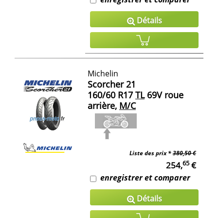
Détails
Michelin
Scorcher 21
160/60 R17
TL
69V roue
arrière,
M/C
Liste des prix *
380,50 €
65
254,
€
enregistrer et comparer
Détails