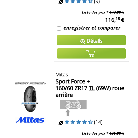
(9)
Liste des prix *
173,00 €
18
116,
€
enregistrer et comparer
Détails
Mitas
Sport Force +
160/60 ZR17
TL
(69W) roue
arrière
(14)
Liste des prix *
135,00 €