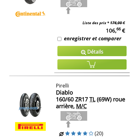
Liste des prix *
176,00 €
66
106,
€
enregistrer et comparer
Détails
Pirelli
Diablo
160/60 ZR17
TL
(69W) roue
arrière,
M/C
(20)