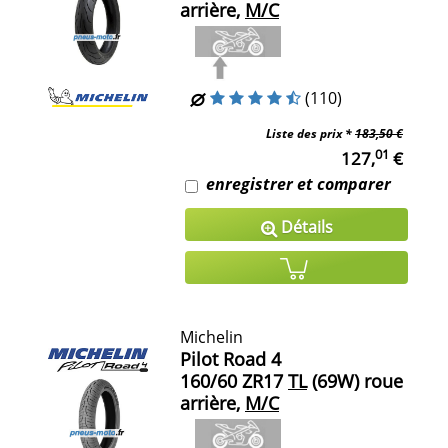
arrière,
M/C
(110)
Liste des prix *
183,50 €
01
127,
€
enregistrer et comparer
Détails
Michelin
Pilot Road 4
160/60 ZR17
TL
(69W) roue
arrière,
M/C