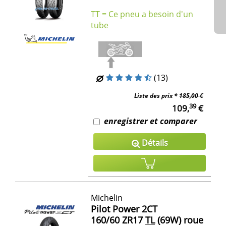
TT = Ce pneu a besoin d'un
tube
(13)
Liste des prix *
185,00 €
39
109,
€
enregistrer et comparer
Détails
Michelin
Pilot Power 2CT
160/60 ZR17
TL
(69W) roue