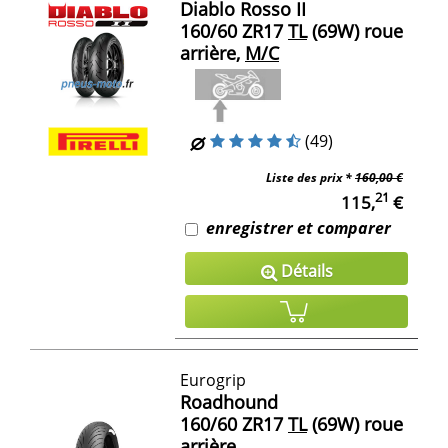
Diablo Rosso II
160/60 ZR17
TL
(69W) roue
arrière,
M/C
(49)
Liste des prix *
160,00 €
21
115,
€
enregistrer et comparer
Détails
Eurogrip
Roadhound
160/60 ZR17
TL
(69W) roue
arrière