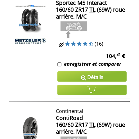
Sportec M5 Interact
160/60 ZR17
TL
(69W) roue
arrière,
M/C
(16)
81
104,
€
enregistrer et comparer
Détails
Continental
ContiRoad
160/60 ZR17
TL
(69W) roue
arrière,
M/C