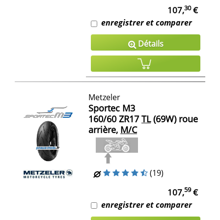
30
107,
€
enregistrer et comparer
Détails
Metzeler
Sportec M3
160/60 ZR17
TL
(69W) roue
arrière,
M/C
(19)
59
107,
€
enregistrer et comparer