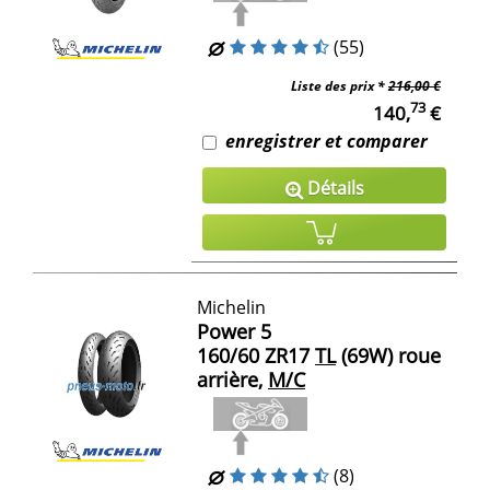
(55)
Liste des prix *
216,00 €
73
140,
€
enregistrer et comparer
Détails
Michelin
Power 5
160/60 ZR17
TL
(69W) roue
arrière,
M/C
(8)