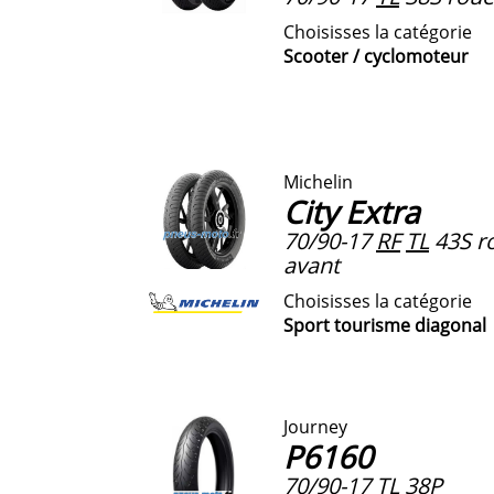
Choisisses la catégorie
Scooter / cyclomoteur
Michelin
City Extra
70/90-17
RF
TL
43S ro
avant
Choisisses la catégorie
Sport tourisme diagonal
Journey
P6160
70/90-17
TL
38P