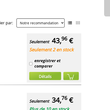
ier par:
96
43,
€
Seulement
Seulement 2 en stock
enregistrer et
comparer
Détails
76
34,
€
Seulement
Plus de 10 en stock