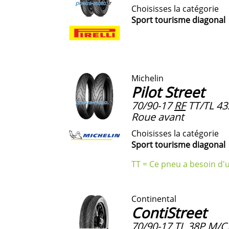
Choisisses la catégorie
Sport tourisme diagonal
Michelin
Pilot Street
70/90-17
RF
TT/TL 43S
Roue avant
Choisisses la catégorie
Sport tourisme diagonal
TT = Ce pneu a besoin d'
Continental
ContiStreet
70/90-17
TL
38P
M/C