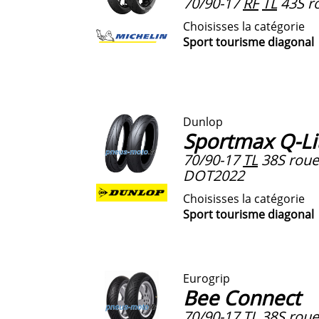
70/90-17
RF
TL
43S ro
Choisisses la catégorie
Sport tourisme diagonal
Dunlop
Sportmax Q-Li
70/90-17
TL
38S roue 
DOT2022
Choisisses la catégorie
Sport tourisme diagonal
Eurogrip
Bee Connect
70/90-17
TL
38S roue 