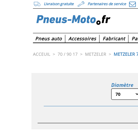
Livraison gratuite
Partenaires de service
Pneus auto
Accessoires
Fabricant
Pa
ACCEUIL
>
70 / 90 17
>
METZELER
>
METZELER 7
Diamètre