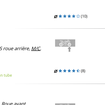
(10)
 roue arrière,
M/C
,
(8)
un tube
, Roue avant