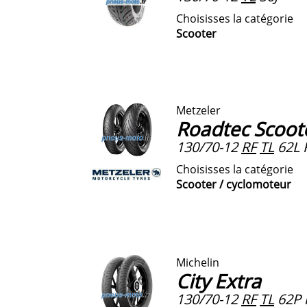
Choisisses la catégorie
Scooter
Metzeler
Roadtec Scoot
130/70-12
RF
TL
62L 
Choisisses la catégorie
Scooter / cyclomoteur
Michelin
City Extra
130/70-12
RF
TL
62P r