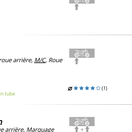
roue arrière,
M/C
, Roue
(1)
un tube
m
e arrière, Marquage