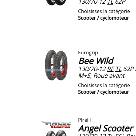
130/70-12
TL
62P
Choisisses la catégorie
Scooter / cyclomoteur
Eurogrip
Bee Wild
130/70-12
RF
TL
62P 
M+S, Roue avant
Choisisses la catégorie
Scooter / cyclomoteur
Pirelli
Angel Scooter