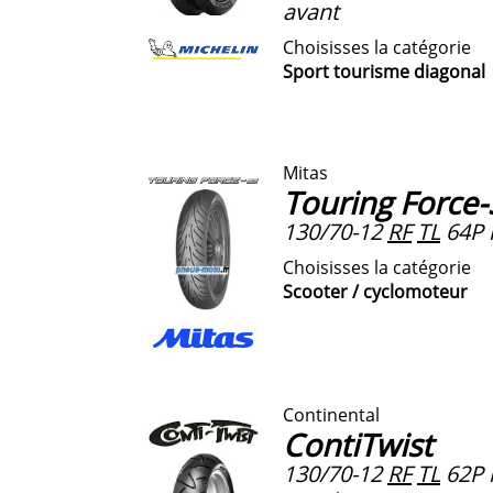
avant
Choisisses la catégorie
Sport tourisme diagonal
Mitas
Touring Force
130/70-12
RF
TL
64P r
Choisisses la catégorie
Scooter / cyclomoteur
Continental
ContiTwist
130/70-12
RF
TL
62P r