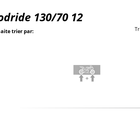
odride
130/70
12
Tr
aite trier par: