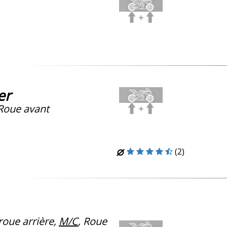
er
Roue avant
(2)
oue arrière,
M/C
, Roue