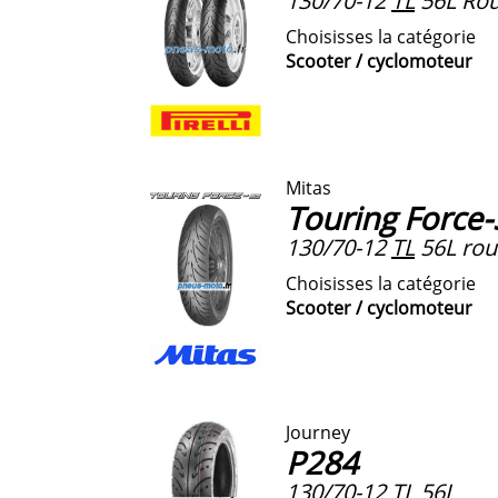
130/70-12
TL
56L Rou
Choisisses la catégorie
Scooter / cyclomoteur
Mitas
Touring Force
130/70-12
TL
56L rou
Choisisses la catégorie
Scooter / cyclomoteur
Journey
P284
130/70-12
TL
56J