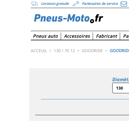
Livraison gratuite
Partenaires de service
Pneus auto
Accessoires
Fabricant
Pa
ACCEUIL
>
130 / 70 12
>
GOODRIDE
>
GOODRIDE
Diamèt