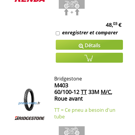
03
48,
€
enregistrer et comparer
Détails
Bridgestone
M403
60/100-12
TT
33M
M/C
,
Roue avant
TT = Ce pneu a besoin d'un
tube