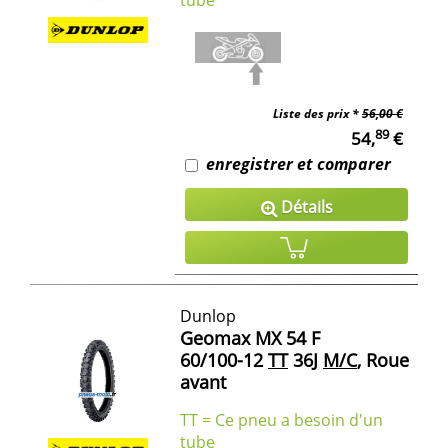
Liste des prix *
56,00 €
89
54,
€
enregistrer et comparer
Détails
Dunlop
Geomax MX 54 F
60/100-12
TT
36J
M/C
, Roue
avant
TT = Ce pneu a besoin d'un
tube