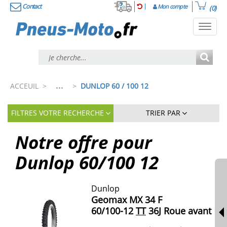
Contact
Mon compte
(0)
Toggl
navig
...
ACCEUIL
>
>
DUNLOP 60 / 100 12
FILTRES VOTRE RECHERCHE
TRIER PAR
Notre offre pour
Dunlop
60/100
12
Dunlop
Geomax MX 34 F
60/100-12
TT
36J Roue avant