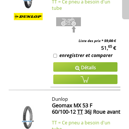
TT = Ce pneu a besoin d'un
tube
Liste des prix *
59,00 €
65
51,
€
enregistrer et comparer
Détails
Dunlop
Geomax MX 53 F
60/100-12
TT
36J Roue avant
TT = Ce pneu a besoin d'un
tube