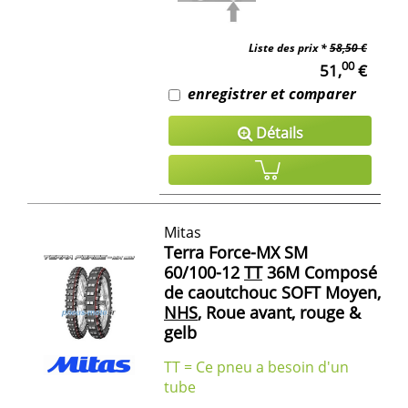
Liste des prix *
58,50 €
00
51,
€
enregistrer et comparer
Détails
Mitas
Terra Force-MX SM
60/100-12
TT
36M Composé
de caoutchouc SOFT Moyen,
NHS
, Roue avant, rouge &
gelb
TT = Ce pneu a besoin d'un
tube