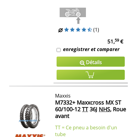
(1)
59
51,
€
enregistrer et comparer
Détails
Maxxis
M7332+ Maxxcross MX ST
60/100-12
TT
36J
NHS
, Roue
avant
TT = Ce pneu a besoin d'un
tube