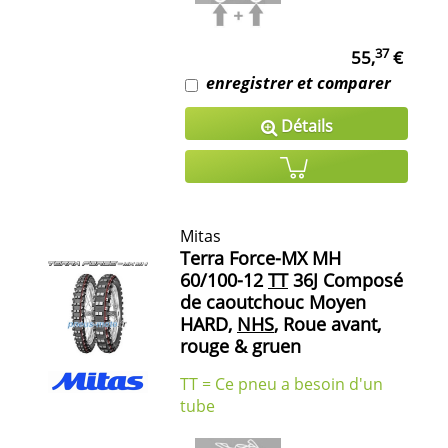
37
55,
€
enregistrer et comparer
Détails
Mitas
Terra Force-MX MH
60/100-12
TT
36J Composé
de caoutchouc Moyen
HARD,
NHS
, Roue avant,
rouge & gruen
TT = Ce pneu a besoin d'un
tube