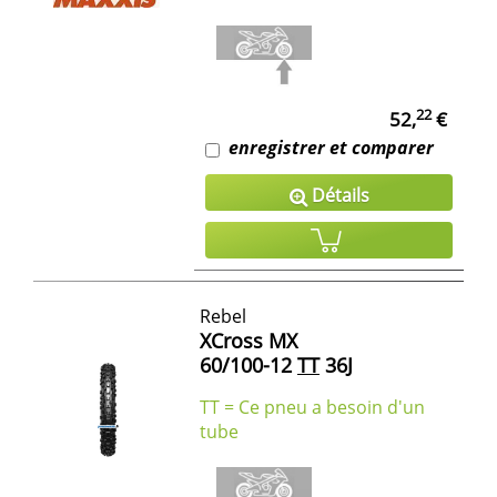
22
52,
€
enregistrer et comparer
Détails
Rebel
XCross MX
60/100-12
TT
36J
TT = Ce pneu a besoin d'un
tube