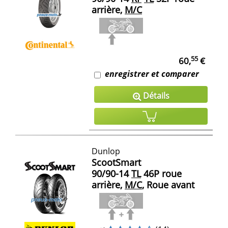
arrière,
M/C
55
60,
€
enregistrer et comparer
Détails
Dunlop
ScootSmart
90/90-14
TL
46P roue
arrière,
M/C
, Roue avant