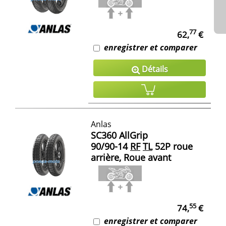
77
62,
€
enregistrer et comparer
Détails
Anlas
SC360 AllGrip
90/90-14
RF
TL
52P roue
arrière, Roue avant
55
74,
€
enregistrer et comparer