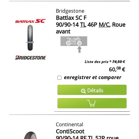
Bridgestone
Battlax SC F
90/90-14
TL
46P
M/C
, Roue
avant
Liste des prix *
74,50 €
08
60,
€
enregistrer et comparer
Détails
Continental
ContiScoot
90/90-14
RF
TL
52P roue