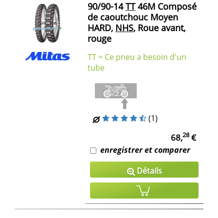
90/90-14
TT
46M Composé
de caoutchouc Moyen
HARD,
NHS
, Roue avant,
rouge
TT = Ce pneu a besoin d'un
tube
(1)
28
68,
€
enregistrer et comparer
Détails