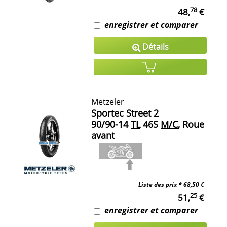
78
48,
€
enregistrer et comparer
Détails
Metzeler
Sportec Street 2
90/90-14
TL
46S
M/C
, Roue
avant
Liste des prix *
68,50 €
25
51,
€
enregistrer et comparer