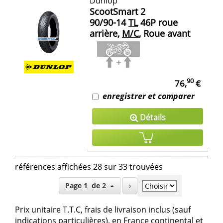
Dunlop
ScootSmart 2
90/90-14
TL
46P roue
arrière,
M/C
, Roue avant
90
76,
€
enregistrer et comparer
Détails
références affichées 28 sur 33 trouvées
Page 1 de 2
›
Prix unitaire T.T.C, frais de livraison inclus (sauf
indications particulières), en France continental et