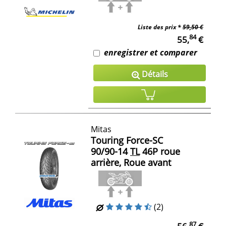
Liste des prix *
59,50 €
84
55,
€
enregistrer et comparer
Détails
Mitas
Touring Force-SC
90/90-14
TL
46P roue
arrière, Roue avant
(2)
87