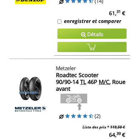
(14)
31
61,
€
enregistrer et comparer
Détails
Metzeler
Roadtec Scooter
90/90-14
TL
46P
M/C
, Roue
avant
(2)
Liste des prix *
119,50 €
39
64,
€