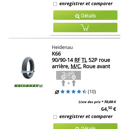
enregistrer et comparer
Détails
Heidenau
K66
90/90-14
RF
TL
52P roue
arrière,
M/C
, Roue avant
(10)
Liste des prix *
70,00 €
50
64,
€
enregistrer et comparer
Détails