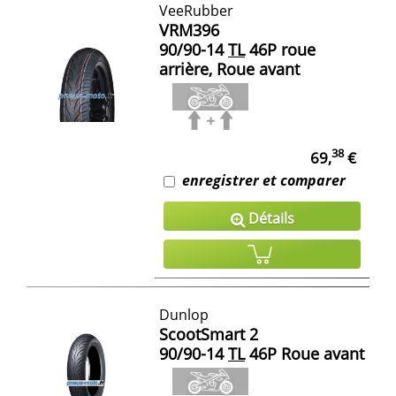
VeeRubber
VRM396
90/90-14
TL
46P roue
arrière, Roue avant
38
69,
€
enregistrer et comparer
Détails
Dunlop
ScootSmart 2
90/90-14
TL
46P Roue avant