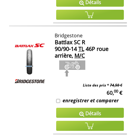
Détails
Bridgestone
Battlax SC R
90/90-14
TL
46P roue
arrière,
M/C
Liste des prix *
74,50 €
00
60,
€
enregistrer et comparer
Détails