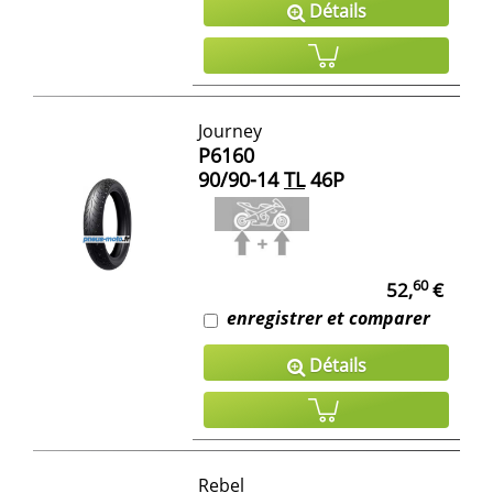
Détails
Journey
P6160
90/90-14
TL
46P
60
52,
€
enregistrer et comparer
Détails
Rebel