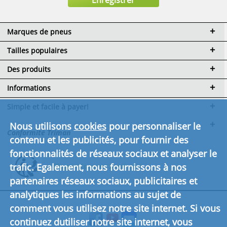
Marques de pneus
Tailles populaires
Des produits
Informations
Simple et facile à payer!
Nous utilisons
cookies
pour personnaliser le
Conformité Triman
contenu et les publicités, pour fournir des
fonctionnalités de réseaux sociaux et analyser le
trafic. Egalement, nous fournissons à nos
Cliquez ici pour en savoir plus.
partenaires réseaux sociaux, publicitaires et
analytiques les informations au sujet de
comment vous utilisez notre site internet. Si vous
continuez dutiliser notre site internet, vous