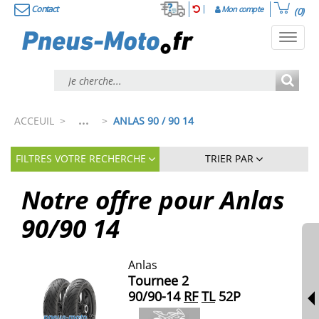
Contact
Mon compte
(0)
Toggl
navig
...
ACCEUIL
>
>
ANLAS 90 / 90 14
FILTRES VOTRE RECHERCHE
TRIER PAR
Notre offre pour
Anlas
90/90
14
Anlas
Tournee 2
90/90-14
RF
TL
52P