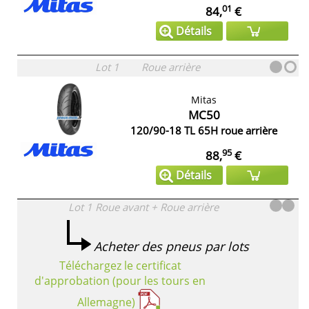
01
84,
€
Détails
Lot 1
Roue arrière
Mitas
MC50
120/90-18 TL 65H roue arrière
95
88,
€
Détails
Lot 1
Roue avant + Roue arrière
Acheter des pneus par lots
Téléchargez le certificat
d'approbation (pour les tours en
Allemagne)