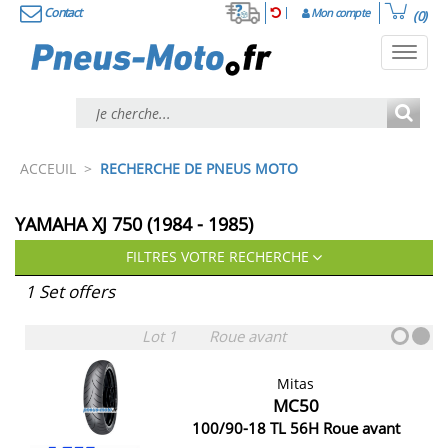
Contact
Mon compte
(0)
Toggl
navig
ACCEUIL
>
RECHERCHE DE PNEUS MOTO
YAMAHA XJ 750 (1984 - 1985)
FILTRES VOTRE RECHERCHE
1 Set offers
Lot 1
Roue avant
Mitas
MC50
100/90-18 TL 56H Roue avant