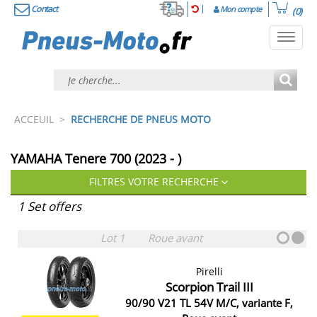
Contact
Mon compte
(0)
Toggl
navig
ACCEUIL
>
RECHERCHE DE PNEUS MOTO
YAMAHA Tenere 700 (2023 - )
FILTRES VOTRE RECHERCHE
1 Set offers
Lot 1
Roue avant
Pirelli
Scorpion Trail III
90/90 V21 TL 54V M/C, variante F,