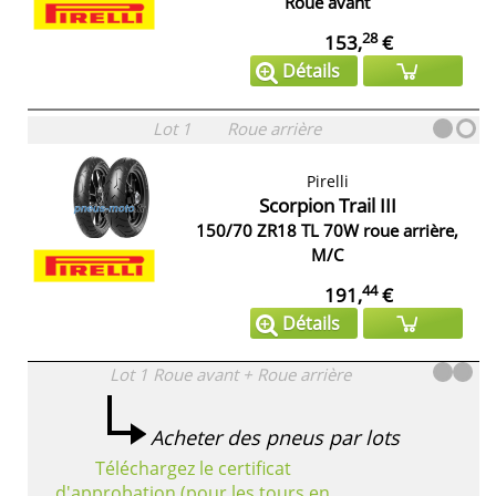
Roue avant
28
153,
€
Détails
Lot 1
Roue arrière
Pirelli
Scorpion Trail III
150/70 ZR18 TL 70W roue arrière,
M/C
44
191,
€
Détails
Lot 1
Roue avant + Roue arrière
Acheter des pneus par lots
Téléchargez le certificat
d'approbation (pour les tours en