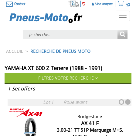
Contact
Mon compte
(0)
Toggl
navig
ACCEUIL
>
RECHERCHE DE PNEUS MOTO
YAMAHA XT 600 Z Tenere (1988 - 1991)
FILTRES VOTRE RECHERCHE
1 Set offers
Lot 1
Roue avant
Bridgestone
AX 41 F
3.00-21 TT 51P Marquage M+S,