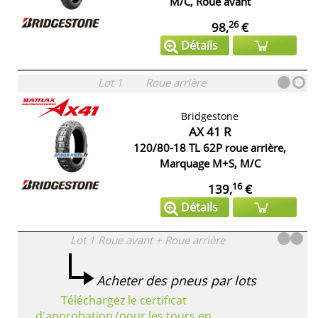
M/C, Roue avant
26
98,
€
Détails
Lot 1
Roue arrière
Bridgestone
AX 41 R
120/80-18 TL 62P roue arrière,
Marquage M+S, M/C
16
139,
€
Détails
Lot 1
Roue avant + Roue arrière
Acheter des pneus par lots
Téléchargez le certificat
d'approbation (pour les tours en