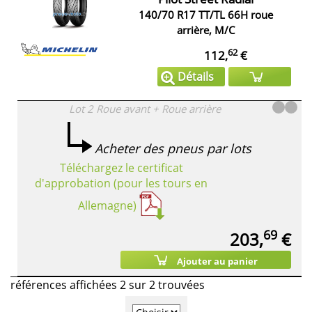
140/70 R17 TT/TL 66H roue
arrière, M/C
62
112,
€
Détails
Lot 2
Roue avant + Roue arrière
Acheter des pneus par lots
Téléchargez le certificat
d'approbation (pour les tours en
Allemagne)
69
203,
€
Ajouter au panier
références affichées 2 sur 2 trouvées