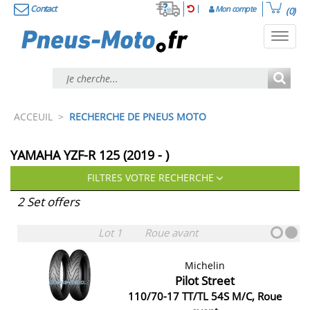
Contact
Mon compte
(0)
Toggl
navig
ACCEUIL
>
RECHERCHE DE PNEUS MOTO
YAMAHA YZF-R 125 (2019 - )
FILTRES VOTRE RECHERCHE
2 Set offers
Lot 1
Roue avant
Michelin
Pilot Street
110/70-17 TT/TL 54S M/C, Roue