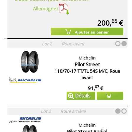
Allemagne)
65
200,
€
Ajouter au panier
Lot 2
Roue avant
Michelin
Pilot Street
110/70-17 TT/TL 54S M/C, Roue
avant
07
91,
€
Détails
Lot 2
Roue arrière
Michelin
Pilot Street Radial