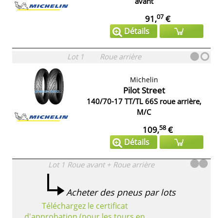
avant
07
91,
€
Détails
Lot 1
Roue arrière
Michelin
Pilot Street
140/70-17 TT/TL 66S roue arrière,
M/C
58
109,
€
Détails
Lot 1
Roue avant + Roue arrière
Acheter des pneus par lots
Téléchargez le certificat
d'approbation (pour les tours en