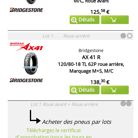
M/C, Roue avant
58
125,
€
Détails
Lot 1
Roue arrière
Bridgestone
AX 41 R
120/80-18 TL 62P roue arrière,
Marquage M+S, M/C
30
138,
€
Détails
Lot 1
Roue avant + Roue arrière
Acheter des pneus par lots
Téléchargez le certificat
d'approbation (pour les tours en