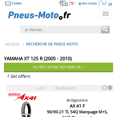
Contact
Mon compte
(0)
Toggl
navig
ACCEUIL
>
RECHERCHE DE PNEUS MOTO
YAMAHA XT 125 R (2005 - 2010)
FILTRES VOTRE RECHERCHE
1 Set offers
Lot 1
Roue avant
Bridgestone
AX 41 F
90/90-21 TL 54Q Marquage M+S,