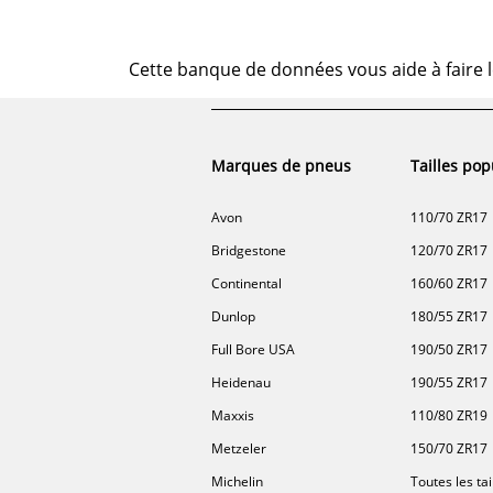
Cette banque de données vous aide à faire l
Marques de pneus
Tailles pop
Avon
110/70 ZR17
Bridgestone
120/70 ZR17
Continental
160/60 ZR17
Dunlop
180/55 ZR17
Full Bore USA
190/50 ZR17
Heidenau
190/55 ZR17
Maxxis
110/80 ZR19
Metzeler
150/70 ZR17
Michelin
Toutes les tai