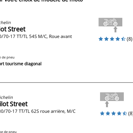
helin
lot Street
0/70-17 TT/TL 54S M/C, Roue avant
(8)
e de pneu
rt tourisme diagonal
chelin
ilot Street
0/70-17 TT/TL 62S roue arrière, M/C
(8
pe de pneu