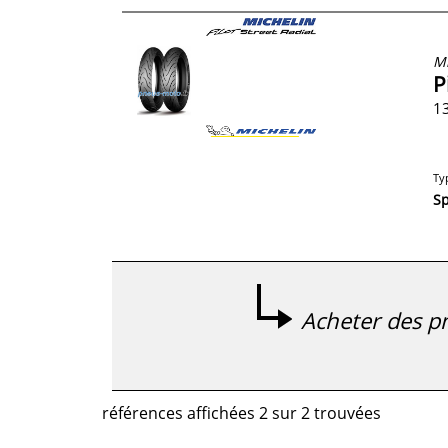
Mi
P
13
Ty
Sp
Acheter des pn
références affichées 2 sur 2 trouvées