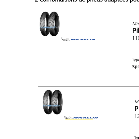
Mic
Pi
11
Typ
Spo
Mi
P
13
Ty