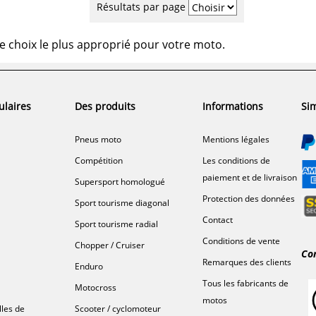
Résultats par page
e choix le plus approprié pour votre moto.
ulaires
Des produits
Informations
Sim
Pneus moto
Mentions légales
Compétition
Les conditions de
paiement et de livraison
Supersport homologué
Protection des données
Sport tourisme diagonal
Contact
Sport tourisme radial
Conditions de vente
Chopper / Cruiser
Co
Remarques des clients
Enduro
Tous les fabricants de
Motocross
motos
lles de
Scooter / cyclomoteur