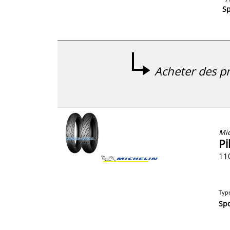
Sp
Acheter des pn
Mic
Pi
11
Typ
Spo