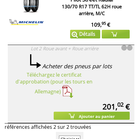
130/70 R17 TT/TL 62H roue
arrière, M/C
95
109,
€
Détails
Lot 2
Roue avant + Roue arrière
Acheter des pneus par lots
Téléchargez le certificat
d'approbation (pour les tours en
Allemagne)
02
201,
€
Ajouter au panier
références affichées 2 sur 2 trouvées