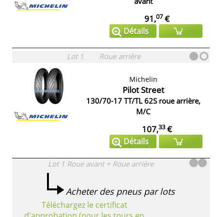
avant
07
91,
€
Détails
Lot 1
Roue arrière
Michelin
Pilot Street
130/70-17 TT/TL 62S roue arrière,
M/C
33
107,
€
Détails
Lot 1
Roue avant + Roue arrière
Acheter des pneus par lots
Téléchargez le certificat
d'approbation (pour les tours en