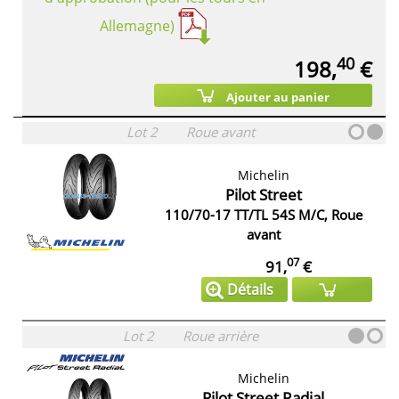
Allemagne)
40
198,
€
Ajouter au panier
Lot 2
Roue avant
Michelin
Pilot Street
110/70-17 TT/TL 54S M/C, Roue
avant
07
91,
€
Détails
Lot 2
Roue arrière
Michelin
Pilot Street Radial