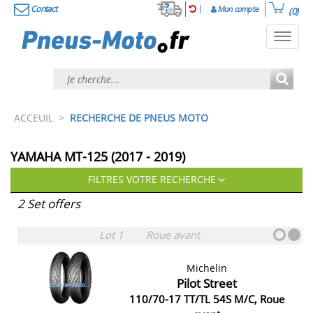
Contact
Mon compte
(0)
Toggl
navig
ACCEUIL
>
RECHERCHE DE PNEUS MOTO
YAMAHA MT-125 (2017 - 2019)
FILTRES VOTRE RECHERCHE
2 Set offers
Lot 1
Roue avant
Michelin
Pilot Street
110/70-17 TT/TL 54S M/C, Roue