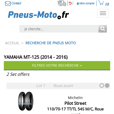
Contact
Mon compte
(0)
Toggl
navig
ACCEUIL
>
RECHERCHE DE PNEUS MOTO
YAMAHA MT-125 (2014 - 2016)
FILTRES VOTRE RECHERCHE
2 Set offers
Lot 1
Roue avant
Michelin
Pilot Street
110/70-17 TT/TL 54S M/C, Roue