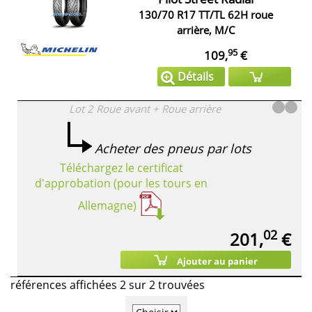
130/70 R17 TT/TL 62H roue
arrière, M/C
95
109,
€
Détails
Lot 2
Roue avant + Roue arrière
Acheter des pneus par lots
Téléchargez le certificat
d'approbation (pour les tours en
Allemagne)
02
201,
€
Ajouter au panier
références affichées 2 sur 2 trouvées