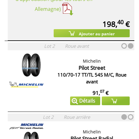
Allemagne)
40
198,
€
Ajouter au panier
Lot 2
Roue avant
Michelin
Pilot Street
110/70-17 TT/TL 54S M/C, Roue
avant
07
91,
€
Détails
Lot 2
Roue arrière
Michelin
Pilot Street Radial