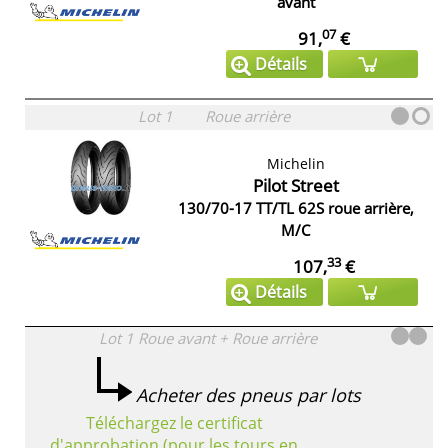
avant
07
91,
€
Détails
Lot 1
Roue arrière
Michelin
Pilot Street
130/70-17 TT/TL 62S roue arrière,
M/C
33
107,
€
Détails
Lot 1
Roue avant + Roue arrière
Acheter des pneus par lots
Téléchargez le certificat
d'approbation (pour les tours en