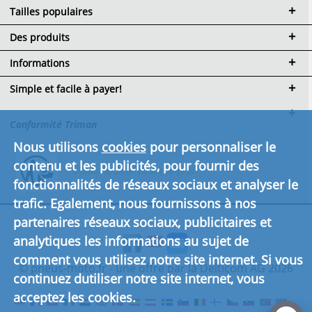
Tailles populaires
Des produits
Informations
Simple et facile à payer!
Conformité Triman
Nous utilisons
cookies
pour personnaliser le
contenu et les publicités, pour fournir des
Cliquez ici pour en savoir plus.
fonctionnalités de réseaux sociaux et analyser le
trafic. Egalement, nous fournissons à nos
partenaires réseaux sociaux, publicitaires et
analytiques les informations au sujet de
comment vous utilisez notre site internet. Si vous
© pneus-moto.fr - une offre par la Delticom AG 2026
continuez dutiliser notre site internet, vous
acceptez les cookies.