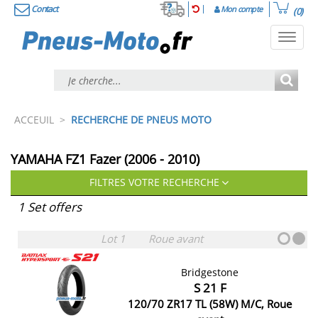
Contact
Mon compte
(0)
Toggl
navig
ACCEUIL
>
RECHERCHE DE PNEUS MOTO
YAMAHA FZ1 Fazer (2006 - 2010)
FILTRES VOTRE RECHERCHE
1 Set offers
Lot 1
Roue avant
Bridgestone
S 21 F
120/70 ZR17 TL (58W) M/C, Roue