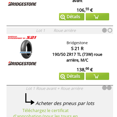
avant
55
106,
€
Détails
Lot 1
Roue arrière
Bridgestone
S 21 R
190/50 ZR17 TL (73W) roue
arrière, M/C
66
138,
€
Détails
Lot 1
Roue avant + Roue arrière
Acheter des pneus par lots
Téléchargez le certificat
d'approbation (pour les tours en